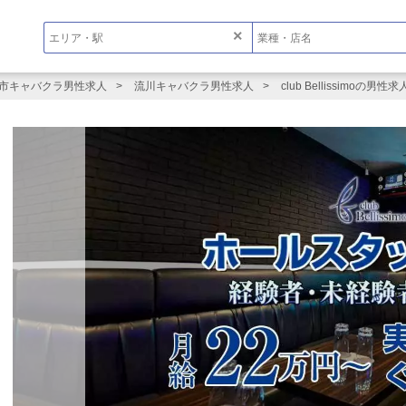
×
市キャバクラ男性求人
流川キャバクラ男性求人
club Bellissimoの男性求