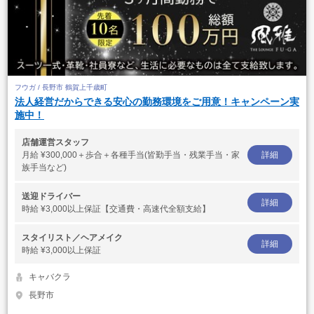
フウガ / 長野市 鶴賀上千歳町
法人経営だからできる安心の勤務環境をご用意！キャンペーン実
施中！
店舗運営スタッフ
月給
¥300,000＋歩合＋各種手当(皆勤手当・残業手当・家
詳細
族手当など)
送迎ドライバー
詳細
時給
¥3,000以上保証【交通費・高速代全額支給】
スタイリスト／ヘアメイク
詳細
時給
¥3,000以上保証
キャバクラ
長野市