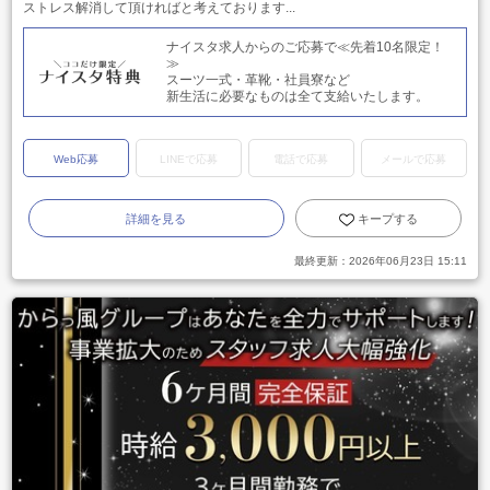
ストレス解消して頂ければと考えております...
ナイスタ求人からのご応募で≪先着10名限定！
≫
スーツ一式・革靴・社員寮など
新生活に必要なものは全て支給いたします。
Web応募
LINEで応募
電話で応募
メールで応募
詳細を見る
キープする
最終更新：
2026年06月23日 15:11