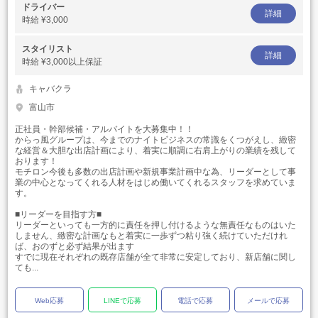
ドライバー
詳細
時給
¥3,000
スタイリスト
詳細
時給
¥3,000以上保証
キャバクラ
富山市
正社員・幹部候補・アルバイトを大募集中！！
からっ風グループは、今までのナイトビジネスの常識をくつがえし、緻密
な経営＆大胆な出店計画により、着実に順調に右肩上がりの業績を残して
おります！
モチロン今後も多数の出店計画や新規事業計画中な為、リーダーとして事
業の中心となってくれる人材をはじめ働いてくれるスタッフを求めていま
す。
■リーダーを目指す方■
リーダーといっても一方的に責任を押し付けるような無責任なものはいた
しません、緻密な計画なもと着実に一歩ずつ粘り強く続けていただけれ
ば、おのずと必ず結果が出ます
すでに現在それぞれの既存店舗が全て非常に安定しており、新店舗に関し
ても...
Web応募
LINEで応募
電話で応募
メールで応募