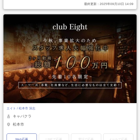
最終更新：
2025年09月10日 14:09
エイト / 松本市 深志
キャバクラ
松本市
Web応募
LINEで応募
電話で応募
メールで応募