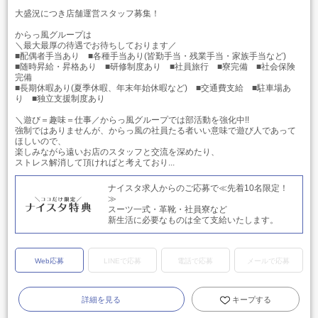
大盛況につき店舗運営スタッフ募集！
からっ風グループは
＼最大最厚の待遇でお待ちしております／
■配偶者手当あり ■各種手当あり(皆勤手当・残業手当・家族手当など)
■随時昇給・昇格あり ■研修制度あり ■社員旅行 ■寮完備 ■社会保険
完備
■長期休暇あり(夏季休暇、年末年始休暇など) ■交通費支給 ■駐車場あ
り ■独立支援制度あり
＼遊び＝趣味＝仕事／からっ風グループでは部活動を強化中!!
強制ではありませんが、からっ風の社員たる者いい意味で遊び人であって
ほしいので、
楽しみながら遠いお店のスタッフと交流を深めたり、
ストレス解消して頂ければと考えており...
ナイスタ求人からのご応募で≪先着10名限定！
≫
スーツ一式・革靴・社員寮など
新生活に必要なものは全て支給いたします。
Web応募
LINEで応募
電話で応募
メールで応募
詳細を見る
キープする