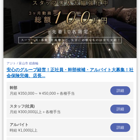
アジト / 富山市 総曲輪
安心のグループ経営！正社員・幹部候補・アルバイト大募集！社
会保険完備、店長...
幹部
詳細
月給
¥350,000～￥450,000＋各種手当
スタッフ(社員)
詳細
月給
¥300,000以上＋各種手当
アルバイト
詳細
時給
¥1,000以上