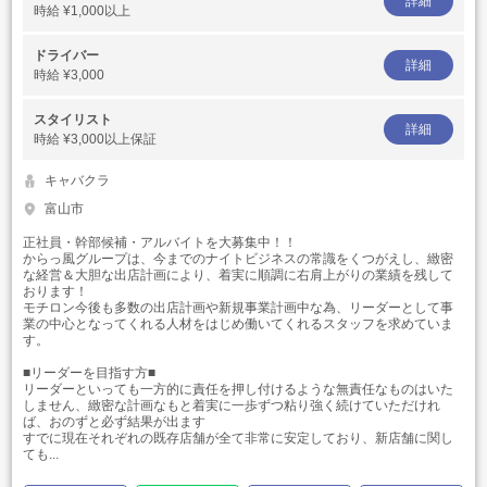
詳細
時給
¥1,000以上
ドライバー
詳細
時給
¥3,000
スタイリスト
詳細
時給
¥3,000以上保証
キャバクラ
富山市
正社員・幹部候補・アルバイトを大募集中！！
からっ風グループは、今までのナイトビジネスの常識をくつがえし、緻密
な経営＆大胆な出店計画により、着実に順調に右肩上がりの業績を残して
おります！
モチロン今後も多数の出店計画や新規事業計画中な為、リーダーとして事
業の中心となってくれる人材をはじめ働いてくれるスタッフを求めていま
す。
■リーダーを目指す方■
リーダーといっても一方的に責任を押し付けるような無責任なものはいた
しません、緻密な計画なもと着実に一歩ずつ粘り強く続けていただけれ
ば、おのずと必ず結果が出ます
すでに現在それぞれの既存店舗が全て非常に安定しており、新店舗に関し
ても...