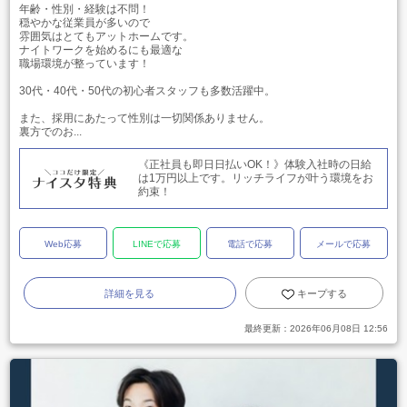
年齢・性別・経験は不問！
穏やかな従業員が多いので
雰囲気はとてもアットホームです。
ナイトワークを始めるにも最適な
職場環境が整っています！
30代・40代・50代の初心者スタッフも多数活躍中。
また、採用にあたって性別は一切関係ありません。
裏方でのお...
《正社員も即日日払いOK！》体験入社時の日給
は1万円以上です。リッチライフが叶う環境をお
約束！
Web応募
LINEで応募
電話で応募
メールで応募
詳細を見る
キープする
最終更新：
2026年06月08日 12:56