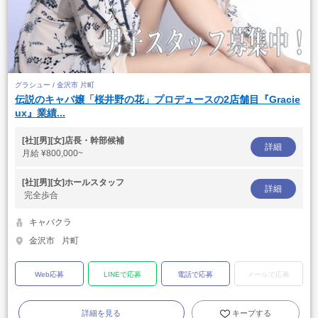
グラシュー / 金沢市 片町
伝説のキャバ嬢「桜井野の花」プロデュースの2店舗目『Gracie
ux』業績...
[社][男][女]店長・幹部候補
詳細
月給
¥800,000~
[社][男][女]ホールスタッフ
詳細
完全歩合
キャバクラ
金沢市
片町
Web応募
LINEで応募
電話で応募
メールで応募
詳細を見る
キープする