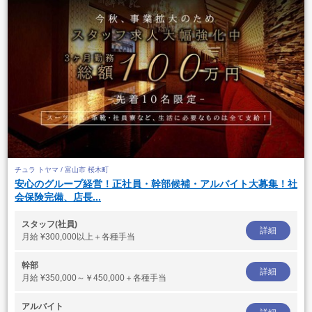
チュラ トヤマ / 富山市 桜木町
安心のグループ経営！正社員・幹部候補・アルバイト大募集！社
会保険完備、店長...
スタッフ(社員)
詳細
月給
¥300,000以上＋各種手当
幹部
詳細
月給
¥350,000～￥450,000＋各種手当
アルバイト