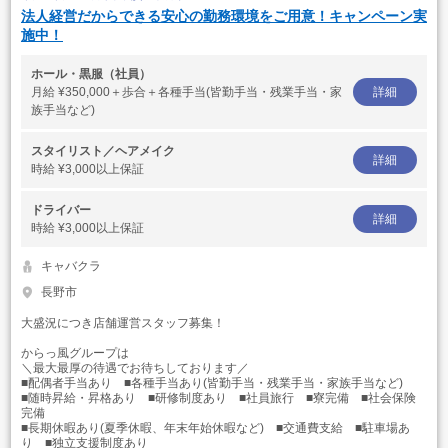
法人経営だからできる安心の勤務環境をご用意！キャンペーン実
施中！
ホール・黒服（社員）
月給
¥350,000＋歩合＋各種手当(皆勤手当・残業手当・家
詳細
族手当など)
スタイリスト／ヘアメイク
詳細
時給
¥3,000以上保証
ドライバー
詳細
時給
¥3,000以上保証
キャバクラ
長野市
大盛況につき店舗運営スタッフ募集！
からっ風グループは
＼最大最厚の待遇でお待ちしております／
■配偶者手当あり ■各種手当あり(皆勤手当・残業手当・家族手当など)
■随時昇給・昇格あり ■研修制度あり ■社員旅行 ■寮完備 ■社会保険
完備
■長期休暇あり(夏季休暇、年末年始休暇など) ■交通費支給 ■駐車場あ
り ■独立支援制度あり