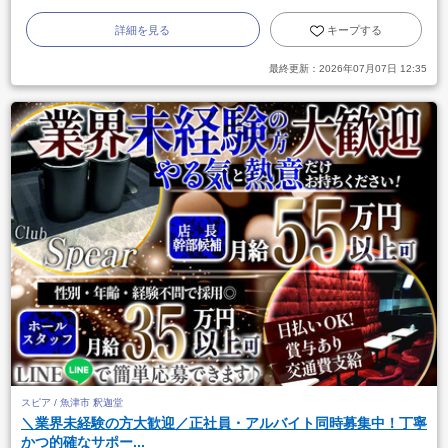
詳細を見る
キープする
最終更新：
2026年07月07日 12:35
スピア / 魚津市 釈迦堂
＼業界未経験の方大歓迎／正社員・アルバイト同時募集中！丁寧
かつ的確なサポー...