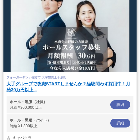
フォーガーデン / 長野市 大字鶴賀上千歳町
大手グループで夜職STARTしませんか？経験問わず採用中！月
給30万円以上...
ホール・黒服（社員）
詳細
月給
¥300,000以上
ホール・黒服（バイト）
詳細
時給
¥1,300以上
キャバクラ