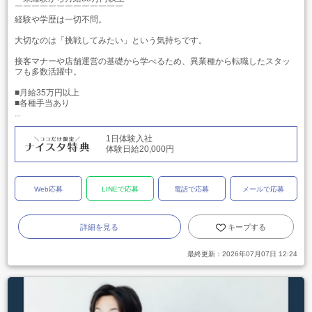
￣￣￣￣￣￣￣￣￣￣￣￣￣
経験や学歴は一切不問。
大切なのは「挑戦してみたい」という気持ちです。
接客マナーや店舗運営の基礎から学べるため、異業種から転職したスタッ
フも多数活躍中。
■月給35万円以上
■各種手当あり
...
1日体験入社
体験日給20,000円
Web応募
LINEで応募
電話で応募
メールで応募
詳細を見る
キープする
最終更新：
2026年07月07日 12:24