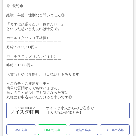
長野市
経験・年齢・性別など問いません◎
「まずは頑張りたい！稼ぎたい！」
といった想いさえあれば十分です！
ホールスタッフ（正社員）
￣￣￣￣￣￣￣￣￣￣￣￣￣￣￣
月給：300,000円～
ホールスタッフ（アルバイト）
￣￣￣￣￣￣￣￣￣￣￣￣￣￣￣
時給：1,300円～
《賞与》や《昇格》、《日払い》もあります！
～ご応募・ご連絡受付中～
簡単な質問からでも構いません。
当店のことが少しでも気になった方は
気軽にお申込みいただけると幸いです◎
ナイスタ求人からのご応募で
【入店祝い金10万円】
Web応募
LINEで応募
電話で応募
メールで応募