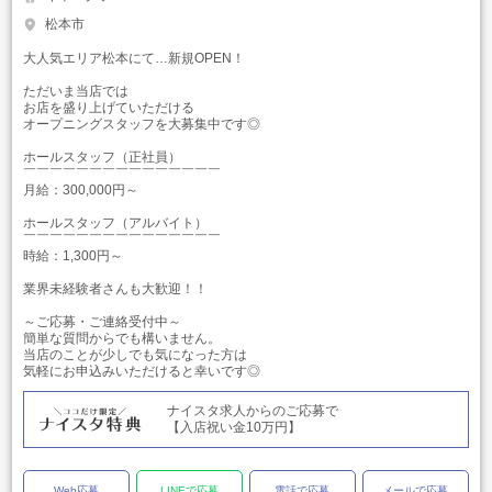
松本市
大人気エリア松本にて…新規OPEN！
ただいま当店では
お店を盛り上げていただける
オープニングスタッフを大募集中です◎
ホールスタッフ（正社員）
￣￣￣￣￣￣￣￣￣￣￣￣￣￣￣
月給：300,000円～
ホールスタッフ（アルバイト）
￣￣￣￣￣￣￣￣￣￣￣￣￣￣￣
時給：1,300円～
業界未経験者さんも大歓迎！！
～ご応募・ご連絡受付中～
簡単な質問からでも構いません。
当店のことが少しでも気になった方は
気軽にお申込みいただけると幸いです◎
ナイスタ求人からのご応募で
【入店祝い金10万円】
Web応募
LINEで応募
電話で応募
メールで応募