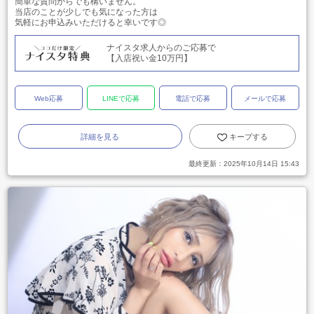
簡単な質問からでも構いません。
当店のことが少しでも気になった方は
気軽にお申込みいただけると幸いです◎
ナイスタ求人からのご応募で
【入店祝い金10万円】
Web応募
LINEで応募
電話で応募
メールで応募
詳細を見る
キープする
最終更新：
2025年10月14日 15:43