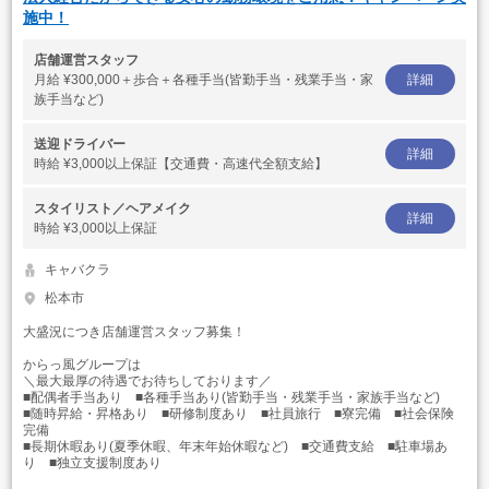
施中！
店舗運営スタッフ
月給
¥300,000＋歩合＋各種手当(皆勤手当・残業手当・家
詳細
族手当など)
送迎ドライバー
詳細
時給
¥3,000以上保証【交通費・高速代全額支給】
スタイリスト／ヘアメイク
詳細
時給
¥3,000以上保証
キャバクラ
松本市
大盛況につき店舗運営スタッフ募集！
からっ風グループは
＼最大最厚の待遇でお待ちしております／
■配偶者手当あり ■各種手当あり(皆勤手当・残業手当・家族手当など)
■随時昇給・昇格あり ■研修制度あり ■社員旅行 ■寮完備 ■社会保険
完備
■長期休暇あり(夏季休暇、年末年始休暇など) ■交通費支給 ■駐車場あ
り ■独立支援制度あり