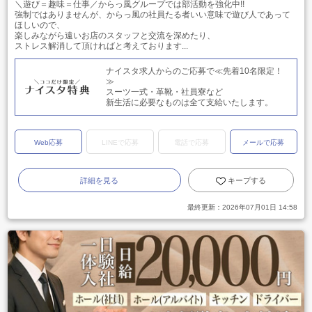
＼遊び＝趣味＝仕事／からっ風グループでは部活動を強化中!!
強制ではありませんが、からっ風の社員たる者いい意味で遊び人であって
ほしいので、
楽しみながら遠いお店のスタッフと交流を深めたり、
ストレス解消して頂ければと考えております...
ナイスタ求人からのご応募で≪先着10名限定！
≫
スーツ一式・革靴・社員寮など
新生活に必要なものは全て支給いたします。
Web応募
LINEで応募
電話で応募
メールで応募
詳細を見る
キープする
最終更新：
2026年07月01日 14:58