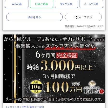
Web応募
LINEで応募
電話で応募
メールで応募
詳細を見る
キープする
最終更新：
2026年07月07日 12:27
イチゴイチエ / 長野市 鶴賀上千歳町