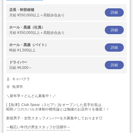
店長・幹部候補
詳細
月給
¥550,000以上＋高額歩合あり
ホール・黒服（社員）
詳細
月給
¥350,000以上＋高額歩合あり
ホール・黒服（バイト）
詳細
時給
¥1,500以上
ドライバー
詳細
日給
¥6,000～
キャバクラ
魚津市
＼新年早々どんどん募集中！／
[【魚津】Club Spear（スピア）]をオープンした若手社長は、
昭和ノリのスパルタ体制や根性論とは無縁のお店作りを徹底！！
新規男子・女性スタッフメンバーを大募集中しております◎
～幅広い年代の男女スタッフが活躍中～
￣￣￣￣￣￣￣￣￣￣￣￣￣￣￣￣￣￣