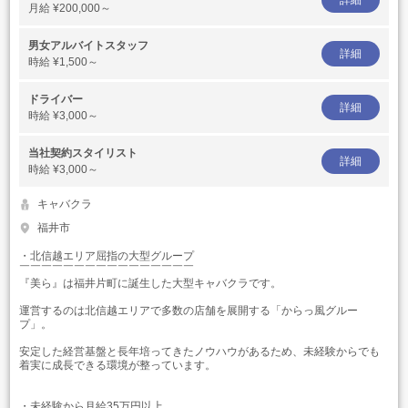
詳細
月給
¥200,000～
男女アルバイトスタッフ
詳細
時給
¥1,500～
ドライバー
詳細
時給
¥3,000～
当社契約スタイリスト
詳細
時給
¥3,000～
キャバクラ
福井市
・北信越エリア屈指の大型グループ
￣￣￣￣￣￣￣￣￣￣￣￣￣￣￣￣
『美ら』は福井片町に誕生した大型キャバクラです。
運営するのは北信越エリアで多数の店舗を展開する「からっ風グルー
プ」。
安定した経営基盤と長年培ってきたノウハウがあるため、未経験からでも
着実に成長できる環境が整っています。
・未経験から月給35万円以上