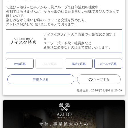
＼遊び＝趣味＝仕事／からっ風グループでは部活動を強化中!!
強制ではありませんが、からっ風の社員たる者いい意味で遊び人であって
ほしいので、
楽しみながら遠いお店のスタッフと交流を深めたり、
ストレス解消して頂ければと考えております...
ナイスタ求人からのご応募で≪先着10名限定！
≫
スーツ一式・革靴・社員寮など
新生活に必要なものは全て支給いたします。
Web応募
LINEで応募
電話で応募
メールで応募
詳細を見る
キープする
最終更新：
2026年01月03日 20:09