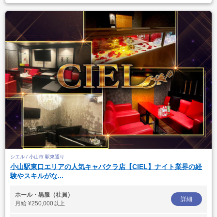
シエル / 小山市 駅東通り
小山駅東口エリアの人気キャバクラ店【CIEL】ナイト業界の経
験やスキルがな...
ホール・黒服（社員）
詳細
月給
¥250,000以上