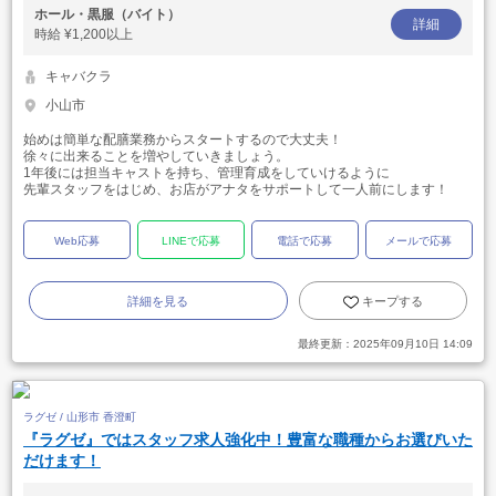
ホール・黒服（バイト）
詳細
時給
¥1,200以上
キャバクラ
小山市
始めは簡単な配膳業務からスタートするので大丈夫！
徐々に出来ることを増やしていきましょう。
1年後には担当キャストを持ち、管理育成をしていけるように
先輩スタッフをはじめ、お店がアナタをサポートして一人前にします！
Web応募
LINEで応募
電話で応募
メールで応募
詳細を見る
キープする
最終更新：
2025年09月10日 14:09
ラグゼ / 山形市 香澄町
『ラグゼ』ではスタッフ求人強化中！豊富な職種からお選びいた
だけます！