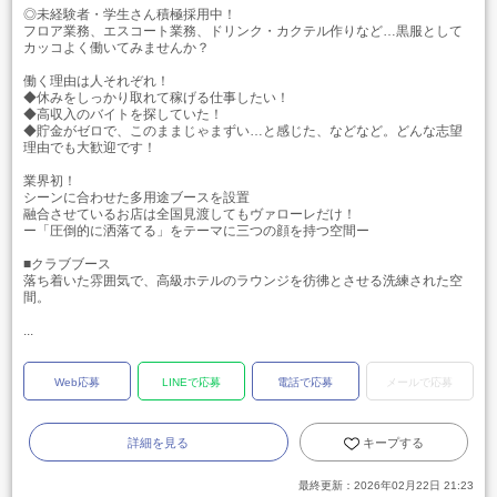
◎未経験者・学生さん積極採用中！
フロア業務、エスコート業務、ドリンク・カクテル作りなど…黒服として
カッコよく働いてみませんか？
働く理由は人それぞれ！
◆休みをしっかり取れて稼げる仕事したい！
◆高収入のバイトを探していた！
◆貯金がゼロで、このままじゃまずい…と感じた、などなど。どんな志望
理由でも大歓迎です！
業界初！
シーンに合わせた多用途ブースを設置
融合させているお店は全国見渡してもヴァローレだけ！
ー「圧倒的に洒落てる」をテーマに三つの顔を持つ空間ー
■クラブブース
落ち着いた雰囲気で、高級ホテルのラウンジを彷彿とさせる洗練された空
間。
...
Web応募
LINEで応募
電話で応募
メールで応募
詳細を見る
キープする
最終更新：
2026年02月22日 21:23