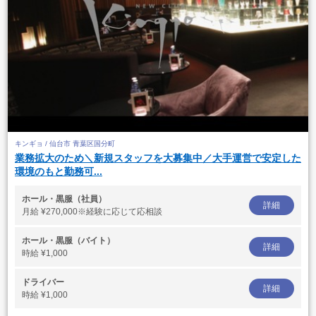
キンギョ / 仙台市 青葉区国分町
業務拡大のため＼新規スタッフを大募集中／大手運営で安定した
環境のもと勤務可...
ホール・黒服（社員）
詳細
月給
¥270,000※経験に応じて応相談
ホール・黒服（バイト）
詳細
時給
¥1,000
ドライバー
詳細
時給
¥1,000