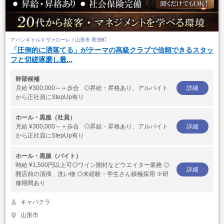
アバンギャルドヴァローレ / 山形市 香澄町
「圧倒的に洒落てる」がテーマの高級クラブで信頼できるスタッ
フと切磋琢磨し最...
幹部候補
月給
¥300,000～＋歩合 ◎昇給・昇格あり、アルバイト
詳細
から正社員にStepUp有り
ホール・黒服（社員）
月給
¥300,000～＋歩合 ◎昇給・昇格あり、アルバイト
詳細
から正社員にStepUp有り
ホール・黒服（バイト）
時給
¥1,500円以上可◎ワイン開封などウエイター業務 ◎
詳細
開店前の清掃、洗い物 ◎未経験・学生さん積極採用 ※研
修期間あり
キャバクラ
山形市