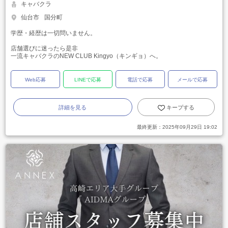
キャバクラ
仙台市
国分町
学歴・経歴は一切問いません。
店舗選びに迷ったら是非
一流キャバクラのNEW CLUB Kingyo（キンギョ）へ。
Web応募
LINEで応募
電話で応募
メールで応募
詳細を見る
キープする
最終更新：
2025年09月29日 19:02