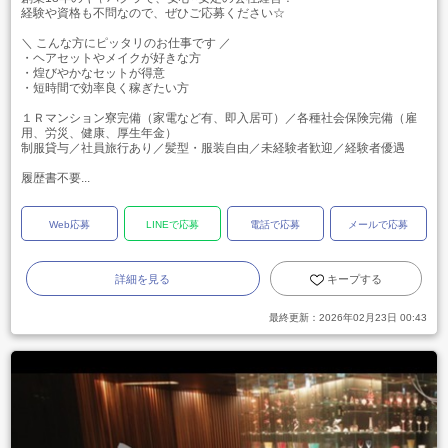
経験や資格も不問なので、ぜひご応募ください☆
＼ こんな方にピッタリのお仕事です ／
・ヘアセットやメイクが好きな方
・煌びやかなセットが得意
・短時間で効率良く稼ぎたい方
１Ｒマンション寮完備（家電など有、即入居可）／各種社会保険完備（雇
用、労災、健康、厚生年金）
制服貸与／社員旅行あり／髪型・服装自由／未経験者歓迎／経験者優遇
履歴書不要...
Web応募
LINEで応募
電話で応募
メールで応募
詳細を見る
キープする
最終更新：
2026年02月23日 00:43