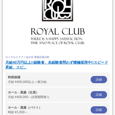
ロイヤルクラブ / 仙台市 青葉区国分町
月給40万円以上!!経験者、未経験者問わず積極採用中!!スピード
昇給、スピ...
幹部候補
詳細
月給
¥400,000以上＋能力給
ホール・黒服（社員）
詳細
月給
¥400,000～試用期間有り
ホール・黒服（バイト）
詳細
時給
¥1,000～