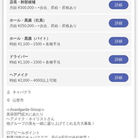
店長・幹部候補
詳細
月給
¥300,000～+歩合、昇給・昇格あり
ホール・黒服（社員）
詳細
月給
¥250,000～+歩合、昇給・昇格あり
ホール・黒服（バイト）
詳細
時給
¥1,100～1500＋各種手当
ドライバー
詳細
時給
¥1,100～1500＋各種手当
ヘアメイク
詳細
時給
¥2,000～4000以上可能
キャバクラ
山形市
≪Avantgarde Group≫
美容部門拡大にあたり
ヘアメイク・ネイリストさん
他グループの美を一緒に盛り上げてくれる方大募集！
◎アピールポイント
創業18年のキャバクラで、安心×安定の会社経営！