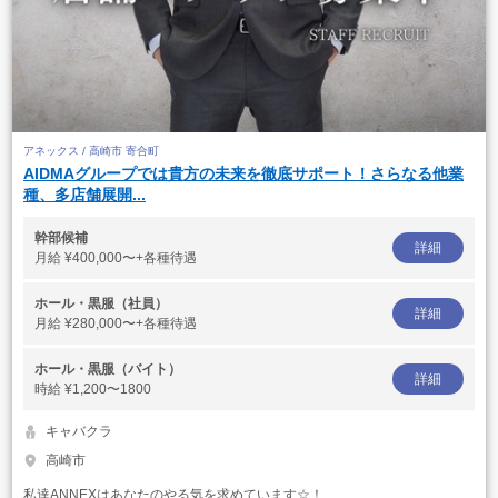
アネックス / 高崎市 寄合町
AIDMAグループでは貴方の未来を徹底サポート！さらなる他業
種、多店舗展開...
幹部候補
詳細
月給
¥400,000〜+各種待遇
ホール・黒服（社員）
詳細
月給
¥280,000〜+各種待遇
ホール・黒服（バイト）
詳細
時給
¥1,200〜1800
キャバクラ
高崎市
私達ANNEXはあなたのやる気を求めています☆！