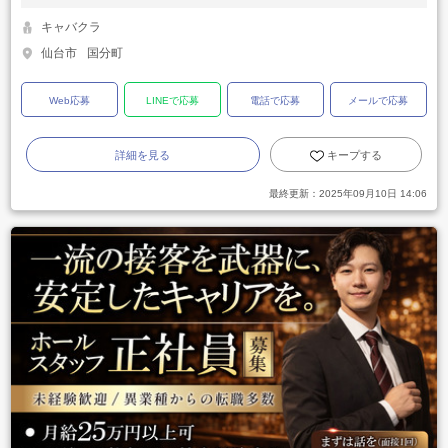
キャバクラ
仙台市
国分町
Web応募
LINEで応募
電話で応募
メールで応募
詳細を見る
キープする
最終更新：
2025年09月10日 14:06