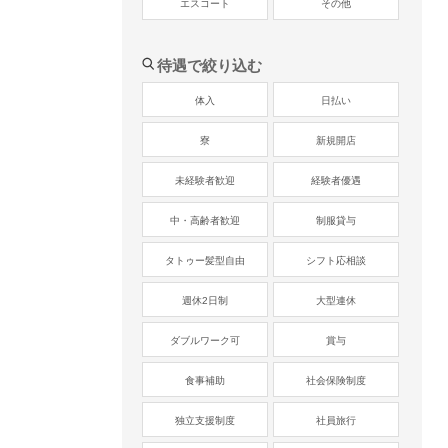
エスコート
その他
待遇で絞り込む
体入
日払い
寮
新規開店
未経験者歓迎
経験者優遇
中・高齢者歓迎
制服貸与
タトゥー髪型自由
シフト応相談
週休2日制
大型連休
ダブルワーク可
賞与
食事補助
社会保険制度
独立支援制度
社員旅行