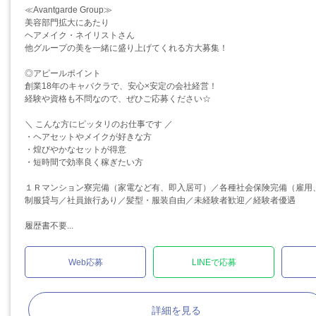
≪Avantgarde Group≫
美容部門拡大にあたり
ヘアメイク・ネイリストさん
他グループの美を一緒に盛り上げてくれる方大募集！
◎アピールポイント
創業18年のキャバクラで、安心×安定の会社経営！
経験や資格も不問なので、ぜひご応募ください☆
＼ こんな方にピッタリのお仕事です ／
・ヘアセットやメイクが好きな方
・煌びやかなセットが得意
・短時間で効率良く稼ぎたい方
１Ｒマンション寮完備（家電など有、即入居可）／各種社会保険完備（雇用
制服貸与／社員旅行あり／髪型・服装自由／未経験者歓迎／経験者優遇
履歴書不要...
Web応募
LINEで応募
詳細を見る