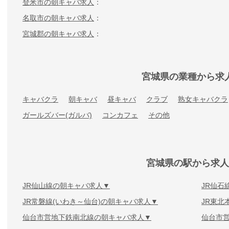
登米市の朝キャバ求人
名取市の朝キャバ求人
宮城郡の朝キャバ求人
宮城県の業種から求
キャバクラ
朝キャバ
昼キャバ
クラブ
熟女キャバクラ
ガールズバー(ガルバ)
コンカフェ
その他
宮城県の駅から求人
JR仙山線の朝キャバ求人
JR仙石
JR常磐線(いわき～仙台)の朝キャバ求人
JR東北
仙台市営地下鉄南北線の朝キャバ求人
仙台市