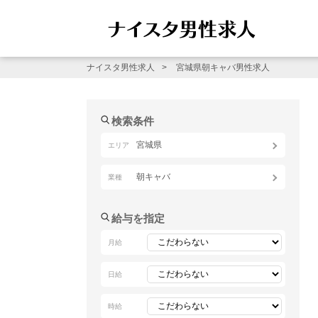
ナイスタ男性求人
宮城県朝キャバ男性求人
検索条件
宮城県
エリア
朝キャバ
業種
給与を指定
月給
日給
時給