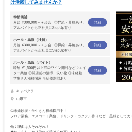
け活躍してみませんか？
幹部候補
月給
¥300,000～＋歩合 ◎昇給・昇格あり、
詳細
アルバイトから正社員にStepUp有り
ホール・黒服（社員）
月給
¥300,000～＋歩合 ◎昇給・昇格あり、
詳細
アルバイトから正社員にStepUp有り
ホール・黒服（バイト）
時給
¥1,500円以上可◎ワイン開封などウエイ
詳細
ター業務 ◎開店前の清掃、洗い物 ◎未経験・
学生さん積極採用 ※研修期間あり
キャバクラ
山形市
◎未経験者・学生さん積極採用中！
フロア業務、エスコート業務、ドリンク・カクテル作りなど…黒服としてカ
働く理由は人それぞれ！