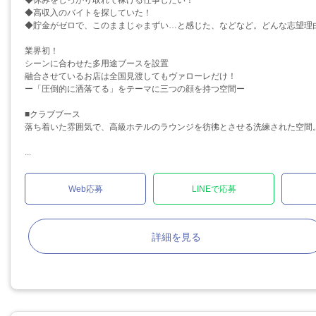
◆休みをしっかり取れて稼げる仕事したい！
◆高収入のバイトを探していた！
◆貯金がゼロで、このままじゃまずい…と感じた、などなど。どんな志望理
業界初！
シーンに合わせた多用途ブースを設置
融合させているお店は全国見渡してもヴァローレだけ！
ー「圧倒的に洒落てる」をテーマに三つの顔を持つ空間ー
■クラブブース
落ち着いた雰囲気で、高級ホテルのラウンジを彷彿とさせる洗練された空間
...
Web応募
LINEで応募
詳細を見る