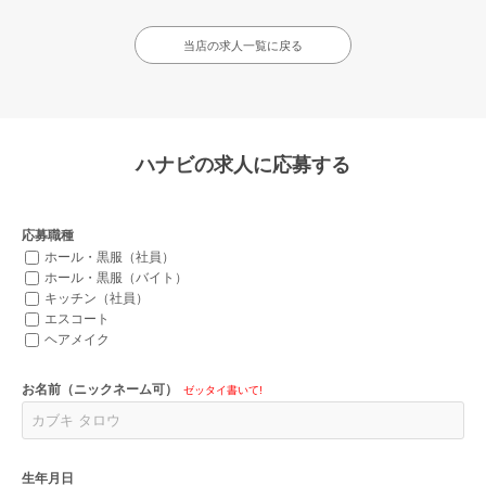
当店の求人一覧に戻る
ハナビの求人に応募する
応募職種
ホール・黒服（社員）
ホール・黒服（バイト）
キッチン（社員）
エスコート
ヘアメイク
お名前（ニックネーム可）
ゼッタイ書いて!
生年月日