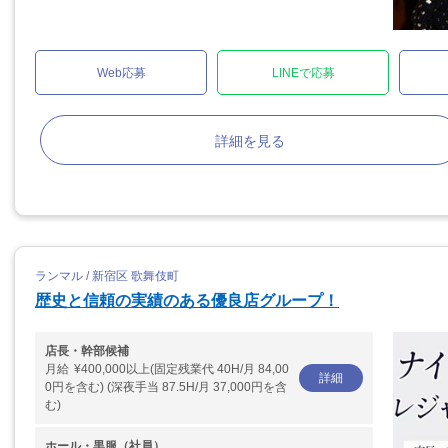
Web応募
LINEで応募
詳細を見る
ランマル / 新宿区 歌舞伎町
歴史と信頼の実績のある優良店グループ！
店長・幹部候補
月給
¥400,000以上(固定残業代 40H/月 84,00
詳細
0円を含む) (深夜手当 87.5H/月 37,000円を含
む)
ホール・黒服（社員）