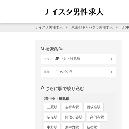
ナイスタ男性求人
東京都キャバクラ男性求人
JR
検索条件
JR中央・総武線
エリア
キャバクラ
業種
さらに駅で絞り込む
JR中央・総武線
三鷹駅
吉祥寺駅
西荻窪駅
荻窪駅
阿佐ケ谷駅
高円寺駅
中野駅
東中野駅
新宿駅