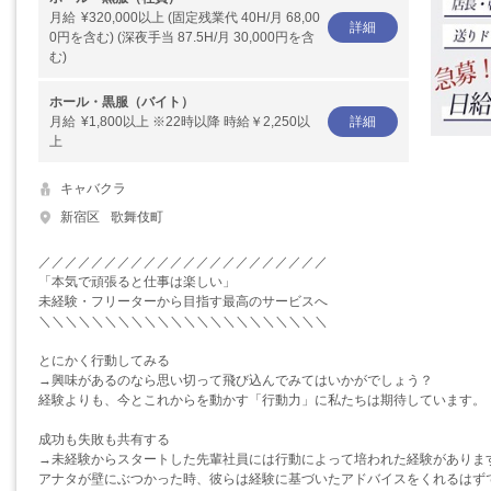
月給
¥320,000以上 (固定残業代 40H/月 68,00
詳細
0円を含む) (深夜手当 87.5H/月 30,000円を含
む)
ホール・黒服（バイト）
月給
¥1,800以上 ※22時以降 時給￥2,250以
詳細
上
キャバクラ
新宿区
歌舞伎町
／／／／／／／／／／／／／／／／／／／／／／
「本気で頑張ると仕事は楽しい」
未経験・フリーターから目指す最高のサービスへ
＼＼＼＼＼＼＼＼＼＼＼＼＼＼＼＼＼＼＼＼＼＼
とにかく行動してみる
→興味があるのなら思い切って飛び込んでみてはいかがでしょう？
経験よりも、今とこれからを動かす「行動力」に私たちは期待しています。
成功も失敗も共有する
→未経験からスタートした先輩社員には行動によって培われた経験がありま
アナタが壁にぶつかった時、彼らは経験に基づいたアドバイスをくれるはず