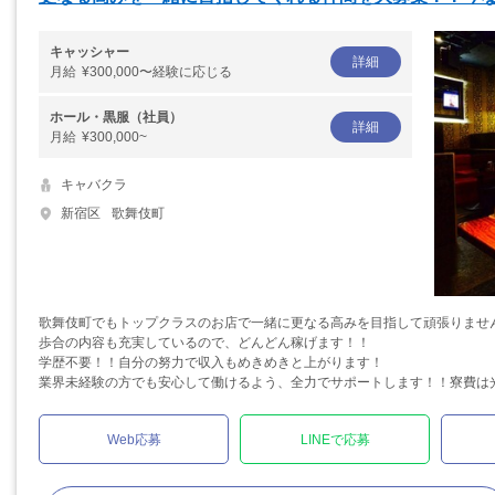
キャッシャー
詳細
月給
¥300,000〜経験に応じる
ホール・黒服（社員）
詳細
月給
¥300,000~
キャバクラ
新宿区
歌舞伎町
歌舞伎町でもトップクラスのお店で一緒に更なる高みを目指して頑張りませ
歩合の内容も充実しているので、どんどん稼げます！！
学歴不要！！自分の努力で収入もめきめきと上がります！
業界未経験の方でも安心して働けるよう、全力でサポートします！！寮費は
Web応募
LINEで応募