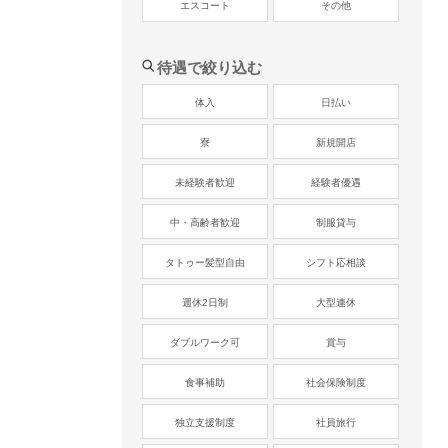
エスコート
その他
待遇で絞り込む
体入
日払い
寮
新規開店
未経験者歓迎
経験者優遇
中・高齢者歓迎
制服貸与
タトゥー髪型自由
シフト応相談
週休2日制
大型連休
ダブルワーク可
賞与
食事補助
社会保険制度
独立支援制度
社員旅行