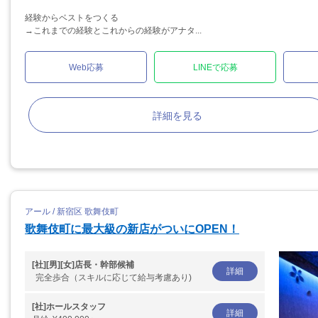
経験からベストをつくる
→これまでの経験とこれからの経験がアナタ...
Web応募
LINEで応募
詳細を見る
アール / 新宿区 歌舞伎町
歌舞伎町に最大級の新店がついにOPEN！
[社][男][女]店長・幹部候補
詳細
完全歩合（スキルに応じて給与考慮あり)
[社]ホールスタッフ
詳細