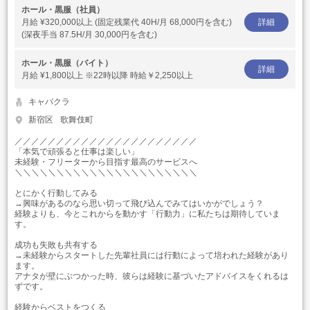
ホール・黒服（社員）
月給
¥320,000以上 (固定残業代 40H/月 68,000円を含む)
詳細
(深夜手当 87.5H/月 30,000円を含む)
ホール・黒服（バイト）
詳細
月給
¥1,800以上 ※22時以降 時給￥2,250以上
キャバクラ
新宿区
歌舞伎町
／／／／／／／／／／／／／／／／／／／／／／
「本気で頑張ると仕事は楽しい」
未経験・フリーターから目指す最高のサービスへ
＼＼＼＼＼＼＼＼＼＼＼＼＼＼＼＼＼＼＼＼＼＼
とにかく行動してみる
→興味があるのなら思い切って飛び込んでみてはいかがでしょう？
経験よりも、今とこれからを動かす「行動力」に私たちは期待していま
す。
成功も失敗も共有する
→未経験からスタートした先輩社員には行動によって培われた経験があり
ます。
アナタが壁にぶつかった時、彼らは経験に基づいたアドバイスをくれるは
ずです。
経験からベストをつくる