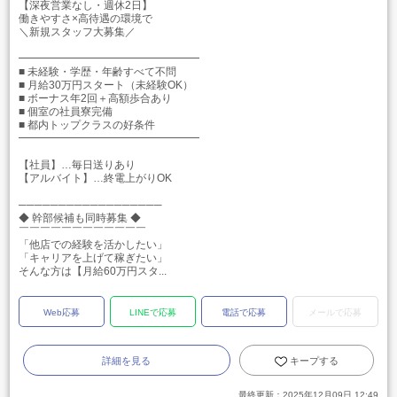
【深夜営業なし・週休2日】
働きやすさ×高待遇の環境で
＼新規スタッフ大募集／
━━━━━━━━━━━━━━━━━
■ 未経験・学歴・年齢すべて不問
■ 月給30万円スタート（未経験OK）
■ ボーナス年2回＋高額歩合あり
■ 個室の社員寮完備
■ 都内トップクラスの好条件
━━━━━━━━━━━━━━━━━
【社員】…毎日送りあり
【アルバイト】…終電上がりOK
──────────────────
◆ 幹部候補も同時募集 ◆
￣￣￣￣￣￣￣￣￣￣￣￣
「他店での経験を活かしたい」
「キャリアを上げて稼ぎたい」
そんな方は【月給60万円スタ...
Web応募
LINEで応募
電話で応募
メールで応募
詳細を見る
キープする
最終更新：
2025年12月09日 12:49