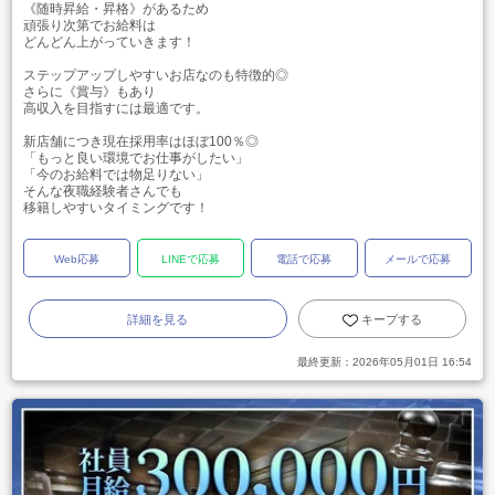
《随時昇給・昇格》があるため
頑張り次第でお給料は
どんどん上がっていきます！
ステップアップしやすいお店なのも特徴的◎
さらに《賞与》もあり
高収入を目指すには最適です。
新店舗につき現在採用率はほぼ100％◎
「もっと良い環境でお仕事がしたい」
「今のお給料では物足りない」
そんな夜職経験者さんでも
移籍しやすいタイミングです！
Web応募
LINEで応募
電話で応募
メールで応募
詳細を見る
キープする
最終更新：
2026年05月01日 16:54