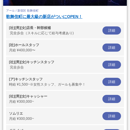
アール / 新宿区 歌舞伎町
歌舞伎町に最大級の新店がついにOPEN！
[社][男][女]店長・幹部候補
詳細
完全歩合（スキルに応じて給与考慮あり)
[社]ホールスタッフ
詳細
月給
¥400,000〜
[社][男][女]キッチンスタッフ
詳細
完全歩合
[ア]キッチンスタッフ
詳細
時給
¥1,500~※女性スタッフ、ガールも募集中！
[社][男][女]キャッシャー
詳細
月給
¥300,000~
ソムリエ
詳細
月給
¥300,000~