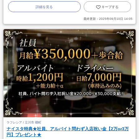
詳細を見る
キープする
最終更新：
2025年09月10日 14:05
ラフレシア / 立川市 曙町
ナイスタ特典★社員、アルバイト問わず入店祝い金【2万or3万
円】プレゼント★