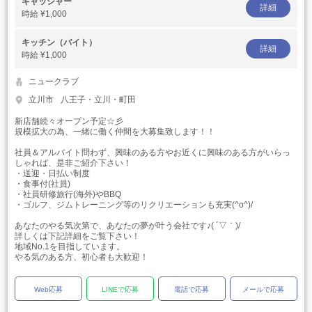
キャッシャー
詳細
時給
¥1,000
キッチン（バイト）
詳細
時給
¥1,000
ニュークラブ
立川市
八王子・立川・町田
新店舗続々オープン予定☆彡
規模拡大の為、一緒に働く仲間を大募集致します！！
社員＆アルバイト問わず、興味のある方やお近くに興味のある方がいらっ
しゃれば、是非ご紹介下さい！
・送迎・日払い制度
・食事付(社員)
・社員研修旅行(海外)やBBQ
・ゴルフ、ジムトレーニング等のリクリエーションも充実(^o^)/
あなたのやる気次第で、あなたの夢が叶う会社です♪( ´▽｀)/
詳しくは下記詳細をご覧下さい！
地域No.1を目指しています。
やる気のある方、初心者も大歓迎！
Web応募
LINEで応募
電話で応募
メールで応募