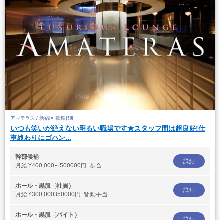
アマテラス / 新宿区 歌舞伎町
いつも笑いが絶えない明るい職場です★スタッフ間は超良好!仕
事終わりにゴハン...
幹部候補
詳細
月給
¥400,000～500000円+歩合
ホール・黒服（社員）
詳細
月給
¥300,000350000円+皆勤手当
ホール・黒服（バイト）
詳細