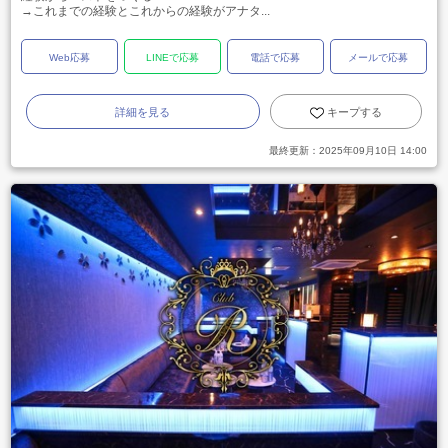
→これまでの経験とこれからの経験がアナタ...
Web応募
LINEで応募
電話で応募
メールで応募
詳細を見る
キープする
最終更新：
2025年09月10日 14:00