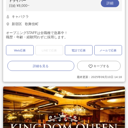
ドライバー
詳細
日給
¥8,000~
キャバクラ
新宿区
歌舞伎町
オープニングSTAFFは全職種で急募中！
職歴・年齢・経験問わずに採用します。
Web応募
LINEで応募
電話で応募
メールで応募
詳細を見る
キープする
最終更新：
2025年09月10日 14:16