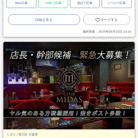
Web応募
LINEで応募
電話で応募
メールで応募
詳細を見る
キープする
最終更新：
2025年09月10日 14:04
ミダス / 荒川区 日暮里