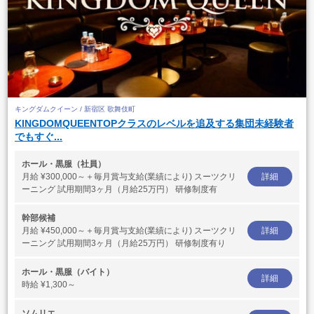
キングダムクイーン / 新宿区 歌舞伎町
KINGDOMQUEENTOPクラスのレベルを追及する集団未経験者
でもすぐ...
ホール・黒服（社員）
月給
¥300,000～＋毎月賞与支給(業績により) スーツクリ
詳細
ーニング 試用期間3ヶ月（月給25万円） 研修制度有
幹部候補
月給
¥450,000～＋毎月賞与支給(業績により) スーツクリ
詳細
ーニング 試用期間3ヶ月（月給25万円） 研修制度有り
ホール・黒服（バイト）
詳細
時給
¥1,300～
ソムリエ