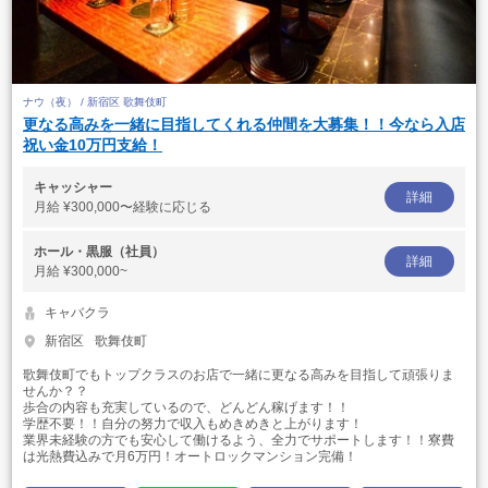
ナウ（夜） / 新宿区 歌舞伎町
更なる高みを一緒に目指してくれる仲間を大募集！！今なら入店
祝い金10万円支給！
キャッシャー
詳細
月給
¥300,000〜経験に応じる
ホール・黒服（社員）
詳細
月給
¥300,000~
キャバクラ
新宿区
歌舞伎町
歌舞伎町でもトップクラスのお店で一緒に更なる高みを目指して頑張りま
せんか？？
歩合の内容も充実しているので、どんどん稼げます！！
学歴不要！！自分の努力で収入もめきめきと上がります！
業界未経験の方でも安心して働けるよう、全力でサポートします！！寮費
は光熱費込みで月6万円！オートロックマンション完備！