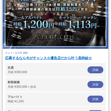
チェス / 立川市 錦町
応募するなら今がチャンス☆優良店だから叶う高時給☆
社員
詳細
月給
¥300,000
幹部候補
詳細
月給
¥350,000＋歩合
アルバイト
詳細
時給
¥1,200