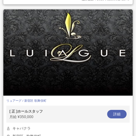
リュアーグ / 新宿区 歌舞伎町
[ 正 ]ホールスタッフ
詳細
月給
¥350,000
キャバクラ