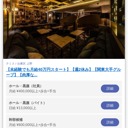
テミス / 台東区 上野
【未経験でも月給40万円スタート】【週2休み】【関東大手グル
ープ】【肉厚な...
ホール・黒服（社員）
詳細
月給
¥400,000以上+歩合+手当
ホール・黒服（バイト）
詳細
日給
¥13,000以上
幹部候補
詳細
月給
¥600,000以上+歩合+手当