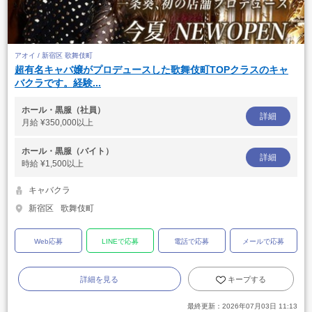
アオイ / 新宿区 歌舞伎町
超有名キャバ嬢がプロデュースした歌舞伎町TOPクラスのキャ
バクラです。経験...
ホール・黒服（社員）
詳細
月給
¥350,000以上
ホール・黒服（バイト）
詳細
時給
¥1,500以上
キャバクラ
新宿区
歌舞伎町
Web応募
LINEで応募
電話で応募
メールで応募
詳細を見る
キープする
最終更新：
2026年07月03日 11:13