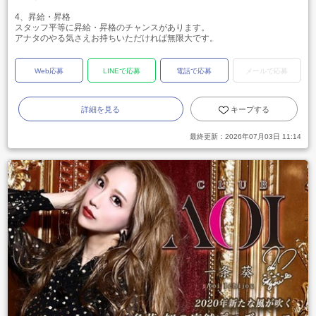
4、昇給・昇格
スタッフ平等に昇給・昇格のチャンスがあります。
アナタのやる気さえお持ちいただければ無限大です。
Web応募
LINEで応募
電話で応募
メールで応募
詳細を見る
キープする
最終更新：
2026年07月03日 11:14