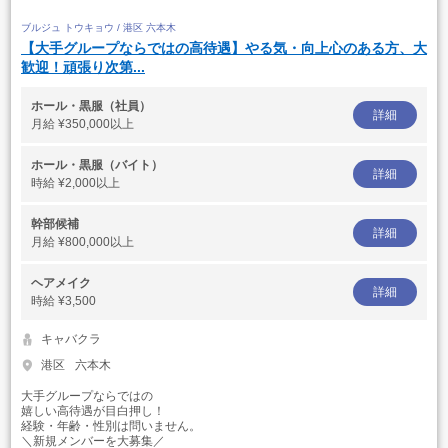
ブルジュ トウキョウ / 港区 六本木
【大手グループならではの高待遇】やる気・向上心のある方、大
歓迎！頑張り次第...
ホール・黒服（社員）
詳細
月給
¥350,000以上
ホール・黒服（バイト）
詳細
時給
¥2,000以上
幹部候補
詳細
月給
¥800,000以上
ヘアメイク
詳細
時給
¥3,500
キャバクラ
港区
六本木
大手グループならではの
嬉しい高待遇が目白押し！
経験・年齢・性別は問いません。
＼新規メンバーを大募集／