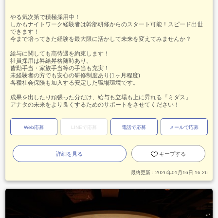
やる気次第で積極採用中！
しかもナイトワーク経験者は幹部研修からのスタート可能！スピード出世
できます！
今まで培ってきた経験を最大限に活かして未来を変えてみませんか？
給与に関しても高待遇を約束します！
社員採用は昇給昇格随時あり。
皆勤手当・家族手当等の手当も充実！
未経験者の方でも安心の研修制度あり(1ヶ月程度)
各種社会保険も加入する安定した職場環境です。
成果を出したり頑張った分だけ、給与も立場も上に昇れる『ミダス』
アナタの未来をより良くするためのサポートをさせてください！
Web応募
LINEで応募
電話で応募
メールで応募
詳細を見る
キープする
最終更新：
2026年01月16日 16:26