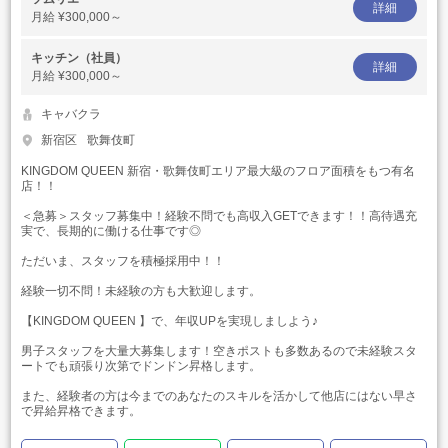
詳細
月給
¥300,000～
キッチン（社員）
詳細
月給
¥300,000～
キャバクラ
新宿区
歌舞伎町
KINGDOM QUEEN 新宿・歌舞伎町エリア最大級のフロア面積をもつ有名
店！！
＜急募＞スタッフ募集中！経験不問でも高収入GETできます！！高待遇充
実で、長期的に働ける仕事です◎
ただいま、スタッフを積極採用中！！
経験一切不問！未経験の方も大歓迎します。
【KINGDOM QUEEN 】で、年収UPを実現しましよう♪
男子スタッフを大量大募集します！空きポストも多数あるので未経験スタ
ートでも頑張り次第でドンドン昇格します。
また、経験者の方は今までのあなたのスキルを活かして他店にはない早さ
で昇給昇格できます。