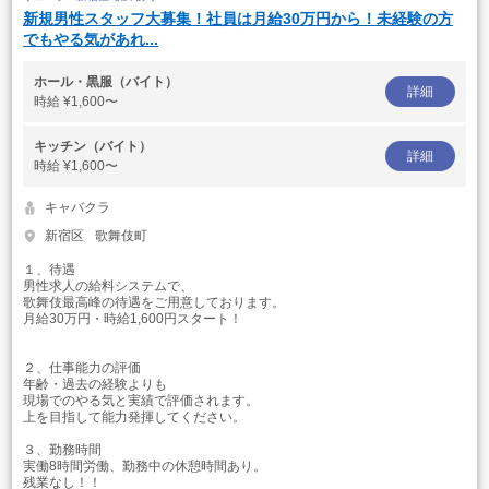
新規男性スタッフ大募集！社員は月給30万円から！未経験の方
でもやる気があれ...
ホール・黒服（バイト）
詳細
時給
¥1,600〜
キッチン（バイト）
詳細
時給
¥1,600〜
キャバクラ
新宿区
歌舞伎町
１、待遇
男性求人の給料システムで、
歌舞伎最高峰の待遇をご用意しております。
月給30万円・時給1,600円スタート！
２、仕事能力の評価
年齢・過去の経験よりも
現場でのやる気と実績で評価されます。
上を目指して能力発揮してください。
３、勤務時間
実働8時間労働、勤務中の休憩時間あり。
残業なし！！