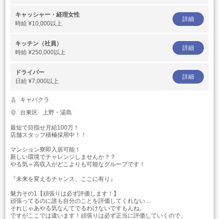
キャッシャー・経理女性
詳細
時給
¥10,000以上
キッチン（社員）
詳細
時給
¥250,000以上
ドライバー
詳細
日給
¥7,000以上
キャバクラ
台東区
上野・湯島
最短で目指せ月給100万！
店舗スタッフ積極採用中！！
マンション寮即入居可能！
新しい環境でチャレンジしませんか？？
やる気＝高収入がどこよりも可能なグループです！
『未来を変えるチャンス、ここに有り』
魅力その1【頑張りは必ず評価します！】
頑張ってるのに誰も自分のことを評価してくれない…
それじゃあやる気なんてでるわけないですもんね。
ですがここでは違います！頑張りは必ず正当に評価していくので、