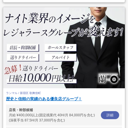
ランマル / 新宿区 歌舞伎町
歴史と信頼の実績のある優良店グループ！
店長・幹部候補
月給
¥400,000以上(固定残業代 40H/月 84,000円を含む)
詳細
(深夜手当 87.5H/月 37,000円を含む)