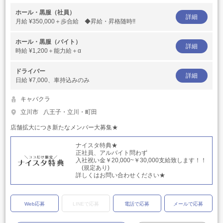
ホール・黒服（社員）
詳細
月給
¥350,000＋歩合給 ◆昇給・昇格随時!!
ホール・黒服（バイト）
詳細
時給
¥1,200＋能力給＋α
ドライバー
詳細
日給
¥7,000、車持込みのみ
キャバクラ
立川市
八王子・立川・町田
店舗拡大につき新たなメンバー大募集★
ナイスタ特典★
正社員、アルバイト問わず
入社祝い金￥20,000~￥30,000支給致します！！
(規定あり)
詳しくはお問い合わせください★
Web応募
LINEで応募
電話で応募
メールで応募