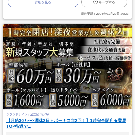
詳細を見る
キープする
最終更新：
2026年01月20日 20:33
クラウドナイン / 足立区 竹ノ塚
【月給30万〜×週休2日＋ボーナス年2回！】1時完全閉店★業界
TOP待遇で...