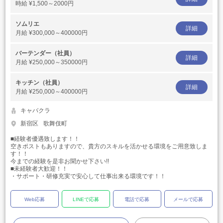
時給
¥1,500～2000円
ソムリエ
詳細
月給
¥300,000～400000円
バーテンダー（社員）
詳細
月給
¥250,000～350000円
キッチン（社員）
詳細
月給
¥250,000～400000円
キャバクラ
新宿区
歌舞伎町
■経験者優遇致します！！
空きポストもありますので、貴方のスキルを活かせる環境をご用意致しま
す！！
今までの経験を是非お聞かせ下さい!!
■未経験者大歓迎！！
・サポート・研修充実で安心して仕事出来る環境です！！
Web応募
LINEで応募
電話で応募
メールで応募