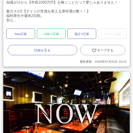
知識ゼロから【年収1000万円】を稼ぐことだって夢じゃありません！
魅力その2【ナイトの常識を変える厚待遇の数々！】
福利厚生や週休2日制。
安心...
Web応募
LINEで応募
電話で応募
メールで応募
詳細を見る
キープする
最終更新：
2026年07月02日 15:21