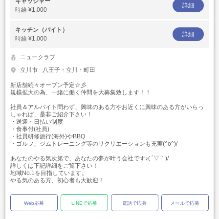
キャッシャー
詳細
時給
¥1,000
キッチン（バイト）
詳細
時給
¥1,000
ニュークラブ
立川市
八王子・立川・町田
新店舗続々オープン予定☆彡
規模拡大の為、一緒に働く仲間を大募集致します！！
社員＆アルバイト問わず、興味のある方やお近くに興味のある方がいらっ
しゃれば、是非ご紹介下さい！
・送迎・日払い制度
・食事付(社員)
・社員研修旅行(海外)やBBQ
・ゴルフ、ジムトレーニング等のリクリエーションも充実(^o^)/
あなたのやる気次第で、あなたの夢が叶う会社です♪( ´▽｀)/
詳しくは下記詳細をご覧下さい！
地域No.1を目指しています。
やる気のある方、初心者も大歓迎！
Web応募
LINEで応募
電話で応募
メールで応募