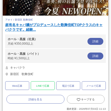
アオイ / 新宿区 歌舞伎町
超有名キャバ嬢がプロデュースした歌舞伎町TOPクラスのキャ
バクラです。経験...
ホール・黒服（社員）
詳細
月給
¥350,000以上
ホール・黒服（バイト）
詳細
時給
¥1,500以上
キャバクラ
新宿区
歌舞伎町
Web応募
LINEで応募
電話で応募
メールで応募
詳細を見る
キープする
最終更新：
2026年07月03日 11:13