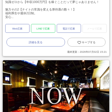
知識ゼロから【年収1000万円】を稼ぐことだって夢じゃありません！
魅力その2【ナイトの常識を変える厚待遇の数々！】
福利厚生や週休2日制。
安心...
Web応募
LINEで応募
電話で応募
メールで応募
詳細を見る
キープする
最終更新：
2026年07月02日 15:21