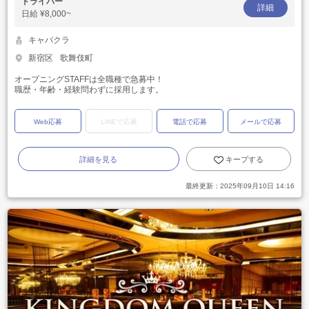
ドライバー
詳細
日給
¥8,000~
キャバクラ
新宿区
歌舞伎町
オープニングSTAFFは全職種で急募中！
職歴・年齢・経験問わずに採用します。
Web応募
LINEで応募
電話で応募
メールで応募
詳細を見る
キープする
最終更新：
2025年09月10日 14:16