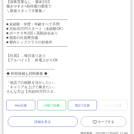
【深夜営業なし・週休2日】
働きやすさ×高待遇の環境で
＼新規スタッフ大募集／
━━━━━━━━━━━━━━━━━
■ 未経験・学歴・年齢すべて不問
■ 月給30万円スタート（未経験OK）
■ ボーナス年2回＋高額歩合あり
■ 個室の社員寮完備
■ 都内トップクラスの好条件
━━━━━━━━━━━━━━━━━
【社員】…毎日送りあり
【アルバイト】…終電上がりOK
──────────────────
◆ 幹部候補も同時募集 ◆
￣￣￣￣￣￣￣￣￣￣￣￣
「他店での経験を活かしたい」
「キャリアを上げて稼ぎたい」
そんな方は【月給60万円スタ...
Web応募
LINEで応募
電話で応募
メールで応募
詳細を見る
キープする
最終更新：
2025年12月09日 12:49