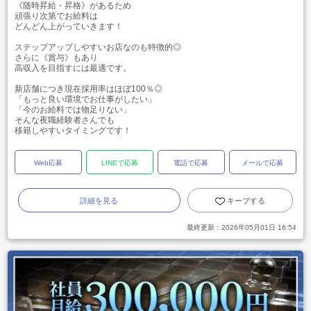
《随時昇給・昇格》があるため
頑張り次第でお給料は
どんどん上がっていきます！
ステップアップしやすいお店なのも特徴的◎
さらに《賞与》もあり
高収入を目指すには最適です。
新店舗につき現在採用率はほぼ100％◎
「もっと良い環境でお仕事がしたい」
「今のお給料では物足りない」
そんな夜職経験者さんでも
移籍しやすいタイミングです！
Web応募
LINEで応募
電話で応募
メールで応募
詳細を見る
キープする
最終更新：
2026年05月01日 16:54