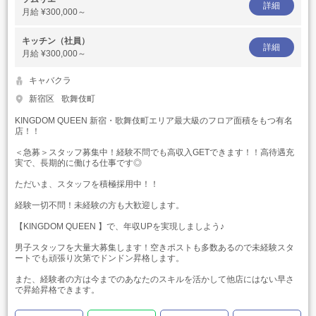
詳細
月給
¥300,000～
キッチン（社員）
詳細
月給
¥300,000～
キャバクラ
新宿区
歌舞伎町
KINGDOM QUEEN 新宿・歌舞伎町エリア最大級のフロア面積をもつ有名
店！！
＜急募＞スタッフ募集中！経験不問でも高収入GETできます！！高待遇充
実で、長期的に働ける仕事です◎
ただいま、スタッフを積極採用中！！
経験一切不問！未経験の方も大歓迎します。
【KINGDOM QUEEN 】で、年収UPを実現しましよう♪
男子スタッフを大量大募集します！空きポストも多数あるので未経験スタ
ートでも頑張り次第でドンドン昇格します。
また、経験者の方は今までのあなたのスキルを活かして他店にはない早さ
で昇給昇格できます。