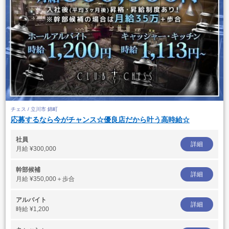
チェス / 立川市 錦町
応募するなら今がチャンス☆優良店だから叶う高時給☆
社員
詳細
月給
¥300,000
幹部候補
詳細
月給
¥350,000＋歩合
アルバイト
詳細
時給
¥1,200