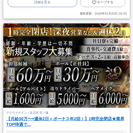
詳細を見る
キープする
最終更新：
2026年01月20日 20:33
クラウドナイン / 足立区 竹ノ塚
【月給30万〜×週休2日＋ボーナス年2回！】1時完全閉店★業界
TOP待遇で...