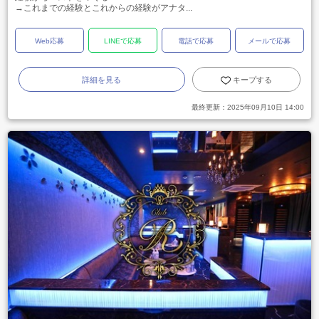
→これまでの経験とこれからの経験がアナタ...
Web応募
LINEで応募
電話で応募
メールで応募
詳細を見る
キープする
最終更新：
2025年09月10日 14:00