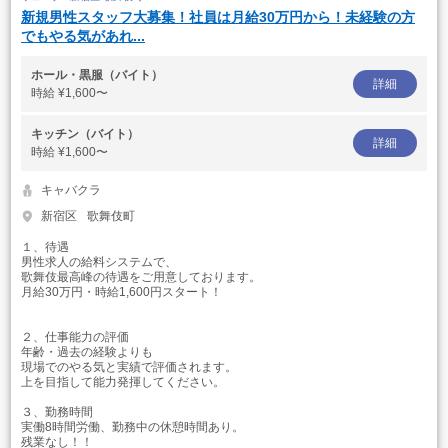
新規男性スタッフ大募集！社員は月給30万円から！未経験の方
でもやる気があれ...
ホール・黒服（バイト）
詳細
時給
¥1,600〜
キッチン（バイト）
詳細
時給
¥1,600〜
キャバクラ
新宿区
歌舞伎町
１、待遇
男性求人の給料システムで、
歌舞伎最高峰の待遇をご用意しております。
月給30万円・時給1,600円スタート！
２、仕事能力の評価
年齢・過去の経験よりも
現場でのやる気と実績で評価されます。
上を目指して能力発揮してください。
３、勤務時間
実働8時間労働、勤務中の休憩時間あり。
残業なし！！