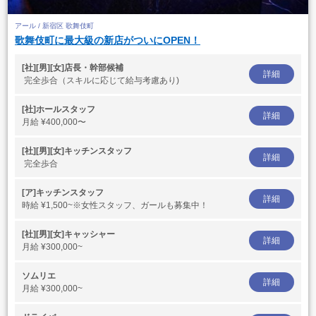
アール / 新宿区 歌舞伎町
歌舞伎町に最大級の新店がついにOPEN！
[社][男][女]店長・幹部候補
詳細
完全歩合（スキルに応じて給与考慮あり)
[社]ホールスタッフ
詳細
月給
¥400,000〜
[社][男][女]キッチンスタッフ
詳細
完全歩合
[ア]キッチンスタッフ
詳細
時給
¥1,500~※女性スタッフ、ガールも募集中！
[社][男][女]キャッシャー
詳細
月給
¥300,000~
ソムリエ
詳細
月給
¥300,000~