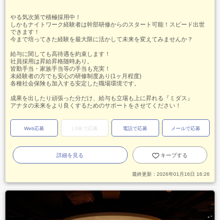
やる気次第で積極採用中！
しかもナイトワーク経験者は幹部研修からのスタート可能！スピード出世
できます！
今まで培ってきた経験を最大限に活かして未来を変えてみませんか？
給与に関しても高待遇を約束します！
社員採用は昇給昇格随時あり。
皆勤手当・家族手当等の手当も充実！
未経験者の方でも安心の研修制度あり(1ヶ月程度)
各種社会保険も加入する安定した職場環境です。
成果を出したり頑張った分だけ、給与も立場も上に昇れる『ミダス』
アナタの未来をより良くするためのサポートをさせてください！
Web応募
LINEで応募
電話で応募
メールで応募
詳細を見る
キープする
最終更新：
2026年01月16日 16:26