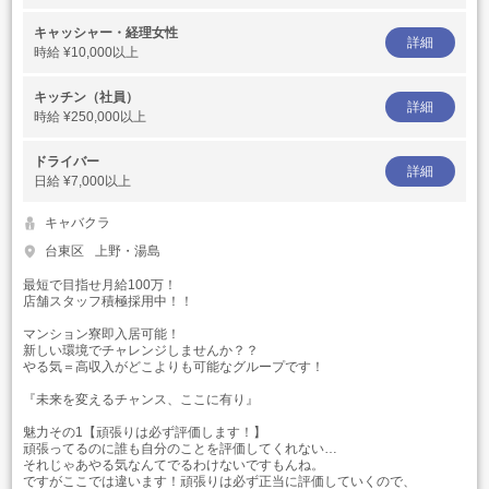
キャッシャー・経理女性
詳細
時給
¥10,000以上
キッチン（社員）
詳細
時給
¥250,000以上
ドライバー
詳細
日給
¥7,000以上
キャバクラ
台東区
上野・湯島
最短で目指せ月給100万！
店舗スタッフ積極採用中！！
マンション寮即入居可能！
新しい環境でチャレンジしませんか？？
やる気＝高収入がどこよりも可能なグループです！
『未来を変えるチャンス、ここに有り』
魅力その1【頑張りは必ず評価します！】
頑張ってるのに誰も自分のことを評価してくれない…
それじゃあやる気なんてでるわけないですもんね。
ですがここでは違います！頑張りは必ず正当に評価していくので、