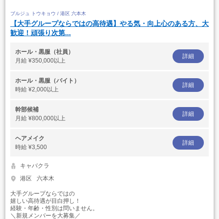
ブルジュ トウキョウ / 港区 六本木
【大手グループならではの高待遇】やる気・向上心のある方、大
歓迎！頑張り次第...
ホール・黒服（社員）
詳細
月給
¥350,000以上
ホール・黒服（バイト）
詳細
時給
¥2,000以上
幹部候補
詳細
月給
¥800,000以上
ヘアメイク
詳細
時給
¥3,500
キャバクラ
港区
六本木
大手グループならではの
嬉しい高待遇が目白押し！
経験・年齢・性別は問いません。
＼新規メンバーを大募集／