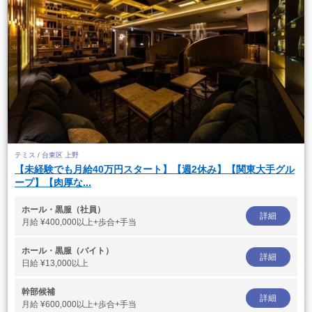
テミス / 台東区 上野
【未経験でも月給40万円スタート】【週2休み】【関東大手グル
ープ】【肉厚な...
ホール・黒服（社員）
詳細
月給
¥400,000以上+歩合+手当
ホール・黒服（バイト）
詳細
日給
¥13,000以上
幹部候補
詳細
月給
¥600,000以上+歩合+手当