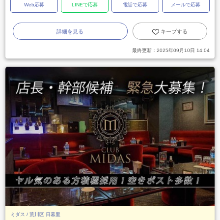
Web応募
LINEで応募
電話で応募
メールで応募
詳細を見る
キープする
最終更新：
2025年09月10日 14:04
ミダス / 荒川区 日暮里