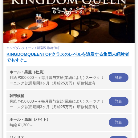
キングダムクイーン / 新宿区 歌舞伎町
KINGDOMQUEENTOPクラスのレベルを追及する集団未経験者
でもすぐ...
ホール・黒服（社員）
月給
¥300,000～＋毎月賞与支給(業績により) スーツクリ
詳細
ーニング 試用期間3ヶ月（月給25万円） 研修制度有
幹部候補
月給
¥450,000～＋毎月賞与支給(業績により) スーツクリ
詳細
ーニング 試用期間3ヶ月（月給25万円） 研修制度有り
ホール・黒服（バイト）
詳細
時給
¥1,300～
ソムリエ