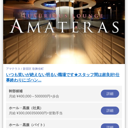
アマテラス / 新宿区 歌舞伎町
いつも笑いが絶えない明るい職場です★スタッフ間は超良好!仕
事終わりにゴハン...
幹部候補
詳細
月給
¥400,000～500000円+歩合
ホール・黒服（社員）
詳細
月給
¥300,000350000円+皆勤手当
ホール・黒服（バイト）
詳細