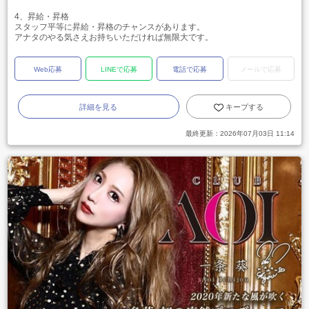
4、昇給・昇格
スタッフ平等に昇給・昇格のチャンスがあります。
アナタのやる気さえお持ちいただければ無限大です。
Web応募
LINEで応募
電話で応募
メールで応募
詳細を見る
キープする
最終更新：
2026年07月03日 11:14