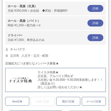
ホール・黒服（社員）
詳細
月給
¥350,000＋歩合給 ◆昇給・昇格随時!!
ホール・黒服（バイト）
詳細
時給
¥1,200＋能力給＋α
ドライバー
詳細
日給
¥7,000、車持込みのみ
キャバクラ
立川市
八王子・立川・町田
店舗拡大につき新たなメンバー大募集★
ナイスタ特典★
正社員、アルバイト問わず
入社祝い金￥20,000~￥30,000支給致します！！
(規定あり)
詳しくはお問い合わせください★
Web応募
LINEで応募
電話で応募
メールで応募