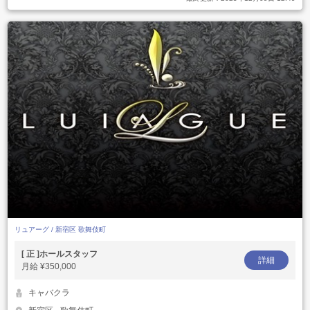
リュアーグ / 新宿区 歌舞伎町
[ 正 ]ホールスタッフ
詳細
月給
¥350,000
キャバクラ