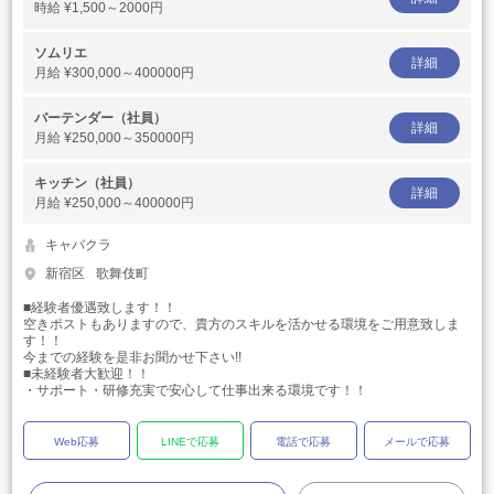
時給
¥1,500～2000円
ソムリエ
詳細
月給
¥300,000～400000円
バーテンダー（社員）
詳細
月給
¥250,000～350000円
キッチン（社員）
詳細
月給
¥250,000～400000円
キャバクラ
新宿区
歌舞伎町
■経験者優遇致します！！
空きポストもありますので、貴方のスキルを活かせる環境をご用意致しま
す！！
今までの経験を是非お聞かせ下さい!!
■未経験者大歓迎！！
・サポート・研修充実で安心して仕事出来る環境です！！
Web応募
LINEで応募
電話で応募
メールで応募