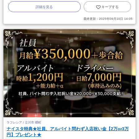
詳細を見る
キープする
最終更新：
2025年09月10日 14:05
ラフレシア / 立川市 曙町
ナイスタ特典★社員、アルバイト問わず入店祝い金【2万or3万
円】プレゼント★