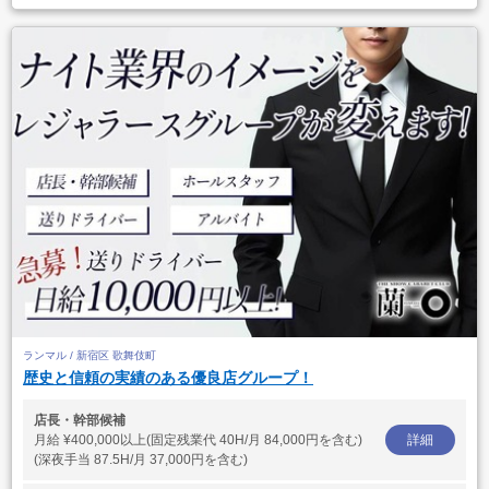
ランマル / 新宿区 歌舞伎町
歴史と信頼の実績のある優良店グループ！
店長・幹部候補
月給
¥400,000以上(固定残業代 40H/月 84,000円を含む)
詳細
(深夜手当 87.5H/月 37,000円を含む)