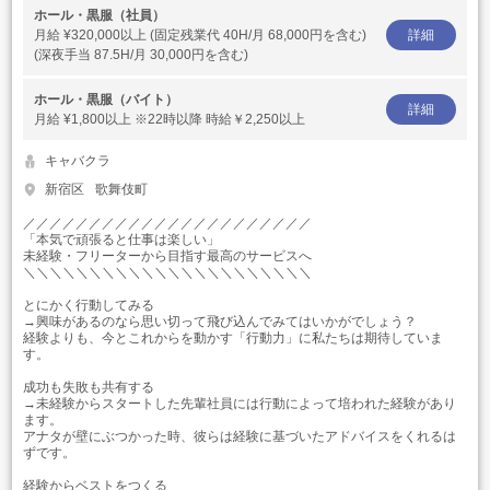
ホール・黒服（社員）
月給
¥320,000以上 (固定残業代 40H/月 68,000円を含む)
詳細
(深夜手当 87.5H/月 30,000円を含む)
ホール・黒服（バイト）
詳細
月給
¥1,800以上 ※22時以降 時給￥2,250以上
キャバクラ
新宿区
歌舞伎町
／／／／／／／／／／／／／／／／／／／／／／
「本気で頑張ると仕事は楽しい」
未経験・フリーターから目指す最高のサービスへ
＼＼＼＼＼＼＼＼＼＼＼＼＼＼＼＼＼＼＼＼＼＼
とにかく行動してみる
→興味があるのなら思い切って飛び込んでみてはいかがでしょう？
経験よりも、今とこれからを動かす「行動力」に私たちは期待していま
す。
成功も失敗も共有する
→未経験からスタートした先輩社員には行動によって培われた経験があり
ます。
アナタが壁にぶつかった時、彼らは経験に基づいたアドバイスをくれるは
ずです。
経験からベストをつくる