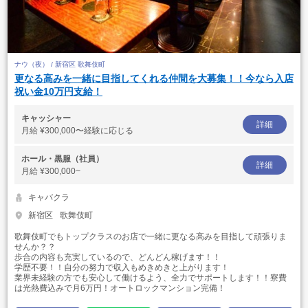
ナウ（夜） / 新宿区 歌舞伎町
更なる高みを一緒に目指してくれる仲間を大募集！！今なら入店
祝い金10万円支給！
キャッシャー
詳細
月給
¥300,000〜経験に応じる
ホール・黒服（社員）
詳細
月給
¥300,000~
キャバクラ
新宿区
歌舞伎町
歌舞伎町でもトップクラスのお店で一緒に更なる高みを目指して頑張りま
せんか？？
歩合の内容も充実しているので、どんどん稼げます！！
学歴不要！！自分の努力で収入もめきめきと上がります！
業界未経験の方でも安心して働けるよう、全力でサポートします！！寮費
は光熱費込みで月6万円！オートロックマンション完備！