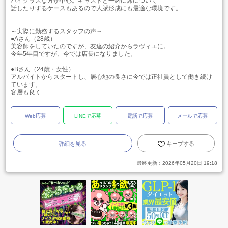
ハイクラスな方が中心。キャストと一緒に席について
話したりするケースもあるので人脈形成にも最適な環境です。
～実際に勤務するスタッフの声～
●Aさん（28歳）
美容師をしていたのですが、友達の紹介からラヴィエに。
今年5年目ですが、今では店長になりました。
●Bさん（24歳・女性）
アルバイトからスタートし、居心地の良さに今では正社員として働き続け
ています。
客層も良く...
Web応募
LINEで応募
電話で応募
メールで応募
詳細を見る
キープする
最終更新：
2026年05月20日 19:18