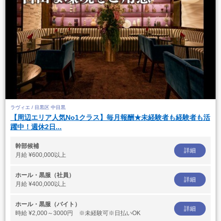
ラヴィエ / 目黒区 中目黒
【周辺エリア人気No1クラス】毎月報酬★未経験者も経験者も活
躍中！週休2日...
幹部候補
詳細
月給
¥600,000以上
ホール・黒服（社員）
詳細
月給
¥400,000以上
ホール・黒服（バイト）
詳細
時給
¥2,000～3000円 ※未経験可※日払いOK