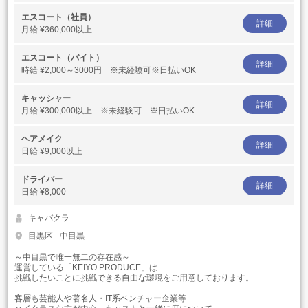
エスコート（社員）
詳細
月給
¥360,000以上
エスコート（バイト）
詳細
時給
¥2,000～3000円 ※未経験可※日払いOK
キャッシャー
詳細
月給
¥300,000以上 ※未経験可 ※日払いOK
ヘアメイク
詳細
日給
¥9,000以上
ドライバー
詳細
日給
¥8,000
キャバクラ
目黒区
中目黒
～中目黒で唯一無二の存在感～
運営している「KEIYO PRODUCE」は
挑戦したいことに挑戦できる自由な環境をご用意しております。
客層も芸能人や著名人・IT系ベンチャー企業等