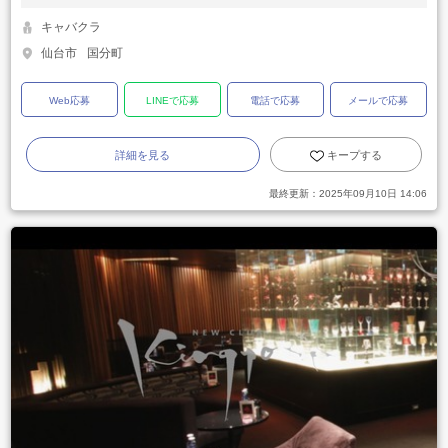
キャバクラ
仙台市
国分町
Web応募
LINEで応募
電話で応募
メールで応募
詳細を見る
キープする
最終更新：
2025年09月10日 14:06