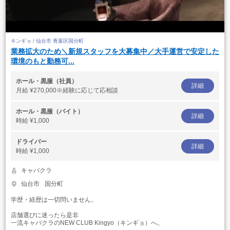
キンギョ / 仙台市 青葉区国分町
業務拡大のため＼新規スタッフを大募集中／大手運営で安定した
環境のもと勤務可...
ホール・黒服（社員）
詳細
月給
¥270,000※経験に応じて応相談
ホール・黒服（バイト）
詳細
時給
¥1,000
ドライバー
詳細
時給
¥1,000
キャバクラ
仙台市
国分町
学歴・経歴は一切問いません。
店舗選びに迷ったら是非
一流キャバクラのNEW CLUB Kingyo（キンギョ）へ。