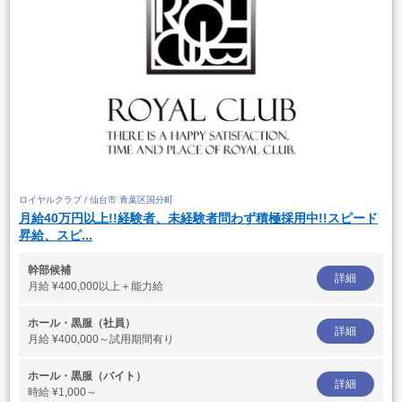
ロイヤルクラブ / 仙台市 青葉区国分町
月給40万円以上!!経験者、未経験者問わず積極採用中!!スピード
昇給、スピ...
幹部候補
詳細
月給
¥400,000以上＋能力給
ホール・黒服（社員）
詳細
月給
¥400,000～試用期間有り
ホール・黒服（バイト）
詳細
時給
¥1,000～