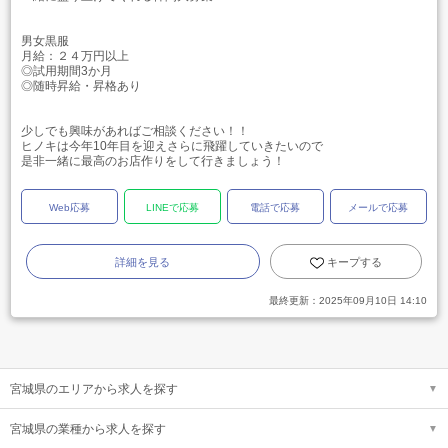
男女黒服
月給：２４万円以上
◎試用期間3か月
◎随時昇給・昇格あり
少しでも興味があればご相談ください！！
ヒノキは今年10年目を迎えさらに飛躍していきたいので
是非一緒に最高のお店作りをして行きましょう！
Web応募
LINEで応募
電話で応募
メールで応募
詳細を見る
キープする
最終更新：
2025年09月10日 14:10
宮城県のエリアから求人を探す
宮城県の業種から求人を探す