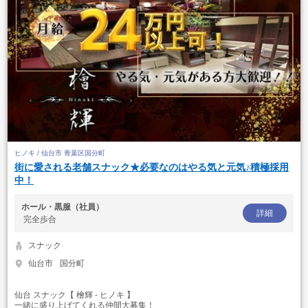
ヒノキ / 仙台市 青葉区国分町
街に愛される老舗スナック★必要なのはやる気と元気♪積極採用
中！
ホール・黒服（社員）
詳細
完全歩合
スナック
仙台市
国分町
仙台 スナック【 檜輝 - ヒノキ 】
一緒に盛り上げてくれる仲間大募集！