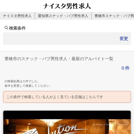
ナイスタ男性求人
愛知県スナック・パブ男性求人
豊橋市スナック・パブ男
検索条件
変更
豊橋市のスナック・パブ男性求人・最新のアルバイト一覧
０件
の検索結果は０件でした。
条件を変更して検索してください。
この条件で検索している人がよく見ている店舗はこちらです