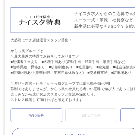
ナイスタ求人からのご応募で≪
スーツ一式・革靴・社員寮など
新生活に必要なものは全て支給
大盛況につき店舗運営スタッフ募集！
からっ風グループは
＼最大最厚の待遇でお待ちしております／
■配偶者手当あり ■各種手当あり(皆勤手当・残業手当・家族手当など)
■随時昇給・昇格あり ■研修制度あり ■社員旅行 ■寮完備 ■社会保険完
■長期休暇あり(夏季休暇、年末年始休暇など) ■交通費支給 ■駐車場あり
＼遊び＝趣味＝仕事／からっ風グループでは部活動を強化中!!
強制ではありませんが、からっ風の社員たる者いい意味で遊び人であってほ
楽しみながら遠いお店のスタッフと交流を深めたり、
ストレス解消して頂ければと考えております...
Web応募
LINEで応募