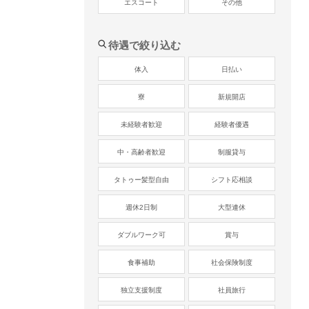
エスコート
その他
待遇で絞り込む
体入
日払い
寮
新規開店
未経験者歓迎
経験者優遇
中・高齢者歓迎
制服貸与
タトゥー髪型自由
シフト応相談
週休2日制
大型連休
ダブルワーク可
賞与
食事補助
社会保険制度
独立支援制度
社員旅行