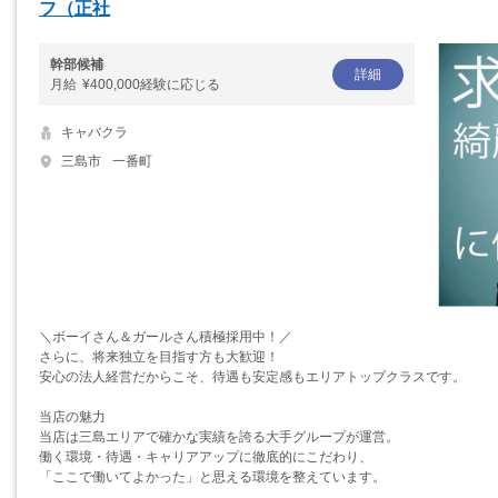
フ（正社
幹部候補
詳細
月給
¥400,000経験に応じる
キャバクラ
三島市
一番町
＼ボーイさん＆ガールさん積極採用中！／
さらに、将来独立を目指す方も大歓迎！
安心の法人経営だからこそ、待遇も安定感もエリアトップクラスです。
当店の魅力
当店は三島エリアで確かな実績を誇る大手グループが運営。
働く環境・待遇・キャリアアップに徹底的にこだわり、
「ここで働いてよかった」と思える環境を整えています。