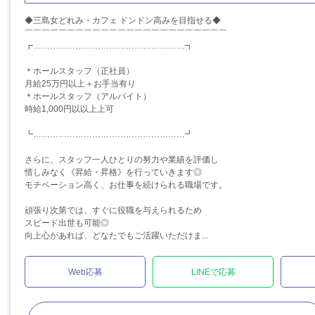
◆三島女どれみ・カフェ ドンドン高みを目指せる◆
￣￣￣￣￣￣￣￣￣￣￣￣￣￣￣￣￣￣￣￣￣￣￣￣
┏………………………………………………┓
＊ホールスタッフ（正社員）
月給25万円以上＋お手当有り
＊ホールスタッフ（アルバイト）
時給1,000円以以上上可
┗………………………………………………┛
さらに、スタッフ一人ひとりの努力や業績を評価し
惜しみなく《昇給・昇格》を行っていきます◎
モチベーション高く、お仕事を続けられる職場です。
頑張り次第では、すぐに役職を与えられるため
スピード出世も可能◎
向上心があれば、どなたでもご活躍いただけま...
Web応募
LINEで応募