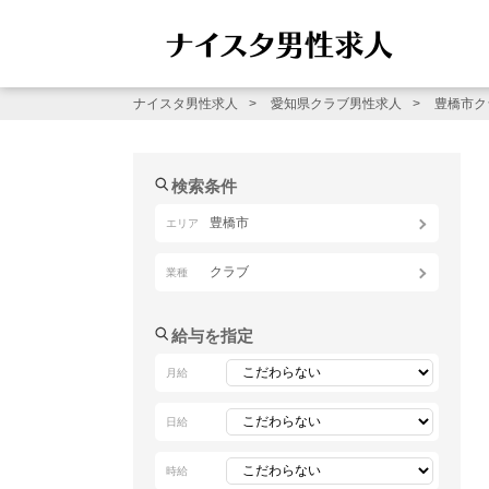
ナイスタ男性求人
愛知県クラブ男性求人
豊橋市ク
検索条件
豊橋市
エリア
クラブ
業種
給与を指定
月給
日給
時給