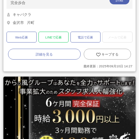
詳細
完全歩合
キャバクラ
金沢市
片町
Web応募
LINEで応募
電話で応募
メールで応募
詳細を見る
キープする
最終更新：
2025年09月10日 14:27