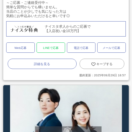
～ご応募・ご連絡受付中～
簡単な質問からでも構いません。
当店のことが少しでも気になった方は
気軽にお申込みいただけると幸いです◎
ナイスタ求人からのご応募で
【入店祝い金10万円】
Web応募
LINEで応募
電話で応募
メールで応募
詳細を見る
キープする
最終更新：
2025年09月29日 18:57