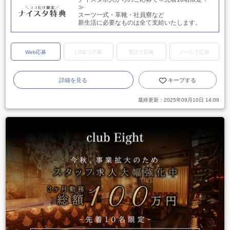
≫
スーツ一式・革靴・社員寮など
新生活に必要なものは全て支給いたします。
Web応募
LINEで応募
電話で応募
メールで応募
詳細を見る
キープする
最終更新：
2025年09月10日 14:09