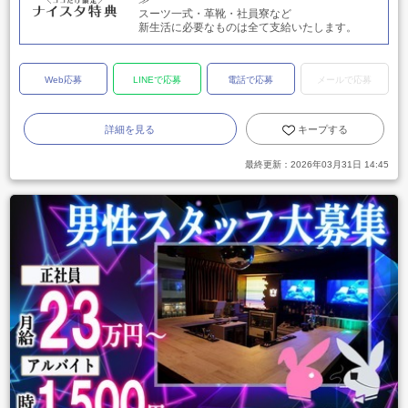
≫
スーツ一式・革靴・社員寮など
新生活に必要なものは全て支給いたします。
Web応募
LINEで応募
電話で応募
メールで応募
詳細を見る
キープする
最終更新：
2026年03月31日 14:45