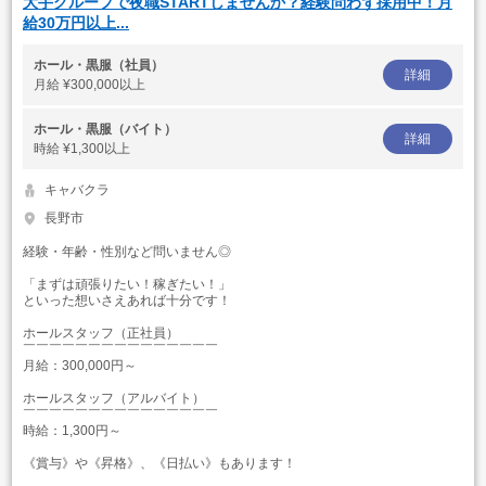
大手グループで夜職STARTしませんか？経験問わず採用中！月
給30万円以上...
ホール・黒服（社員）
詳細
月給
¥300,000以上
ホール・黒服（バイト）
詳細
時給
¥1,300以上
キャバクラ
長野市
経験・年齢・性別など問いません◎
「まずは頑張りたい！稼ぎたい！」
といった想いさえあれば十分です！
ホールスタッフ（正社員）
￣￣￣￣￣￣￣￣￣￣￣￣￣￣￣
月給：300,000円～
ホールスタッフ（アルバイト）
￣￣￣￣￣￣￣￣￣￣￣￣￣￣￣
時給：1,300円～
《賞与》や《昇格》、《日払い》もあります！