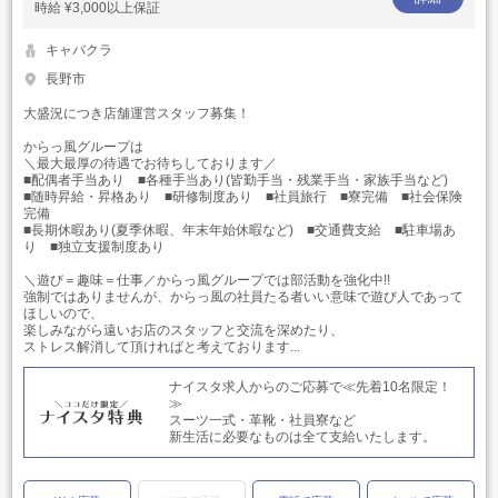
時給
¥3,000以上保証
キャバクラ
長野市
大盛況につき店舗運営スタッフ募集！
からっ風グループは
＼最大最厚の待遇でお待ちしております／
■配偶者手当あり ■各種手当あり(皆勤手当・残業手当・家族手当など)
■随時昇給・昇格あり ■研修制度あり ■社員旅行 ■寮完備 ■社会保険
完備
■長期休暇あり(夏季休暇、年末年始休暇など) ■交通費支給 ■駐車場あ
り ■独立支援制度あり
＼遊び＝趣味＝仕事／からっ風グループでは部活動を強化中!!
強制ではありませんが、からっ風の社員たる者いい意味で遊び人であって
ほしいので、
楽しみながら遠いお店のスタッフと交流を深めたり、
ストレス解消して頂ければと考えております...
ナイスタ求人からのご応募で≪先着10名限定！
≫
スーツ一式・革靴・社員寮など
新生活に必要なものは全て支給いたします。