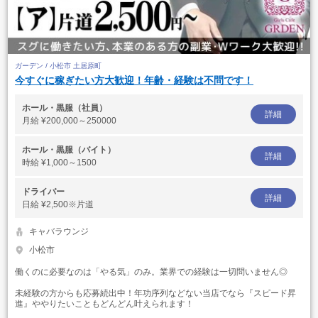
ガーデン / 小松市 土居原町
今すぐに稼ぎたい方大歓迎！年齢・経験は不問です！
ホール・黒服（社員）
詳細
月給
¥200,000～250000
ホール・黒服（バイト）
詳細
時給
¥1,000～1500
ドライバー
詳細
日給
¥2,500※片道
キャバラウンジ
小松市
働くのに必要なのは「やる気」のみ。業界での経験は一切問いません◎
未経験の方からも応募続出中！年功序列などない当店でなら『スピード昇
進』ややりたいこともどんどん叶えられます！