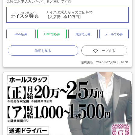
気軽にお申込みいただけると幸いです◎
ナイスタ求人からのご応募で
【入店祝い金10万円】
Web応募
LINEで応募
電話で応募
メールで応募
詳細を見る
キープする
最終更新：
2026年07月02日 16:31