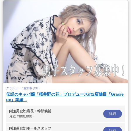
グラシュー / 金沢市 片町
伝説のキャバ嬢「桜井野の花」プロデュースの2店舗目『Gracie
ux』業績...
[社][男][女]店長・幹部候補
詳細
月給
¥800,000~
[社][男][女]ホールスタッフ