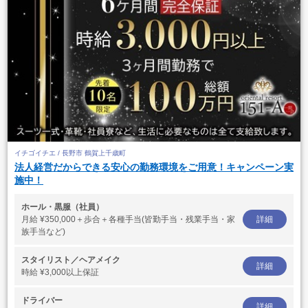
イチゴイチエ / 長野市 鶴賀上千歳町
法人経営だからできる安心の勤務環境をご用意！キャンペーン実
施中！
ホール・黒服（社員）
月給
¥350,000＋歩合＋各種手当(皆勤手当・残業手当・家
詳細
族手当など)
スタイリスト／ヘアメイク
詳細
時給
¥3,000以上保証
ドライバー
詳細