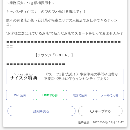
～業務拡大につき積極採用中～
キャパシティが広く、のびのびと働ける環境です！
数々の有名店が集う石川県小松市エリアの人気店でお仕事できるチャン
ス。
“お客様に選ばれているお店“で新たなお店でスタートを切ってみませんか？
〓〓〓〓〓〓〓〓〓〓〓〓〓〓〓〓〓〓〓〓〓〓〓〓〓〓〓〓〓〓〓〓〓
〓〓
【ラウンジ「GRDEN」】
〓〓〓〓〓〓〓〓〓〓〓〓〓〓〓〓〓...
《“スーツ1着”支給！》事前準備の手間や出費が
不要◎《売上に伴うインセンティブあり》
Web応募
LINEで応募
電話で応募
メールで応募
詳細を見る
キープする
最終更新：
2026年04月01日 13:42