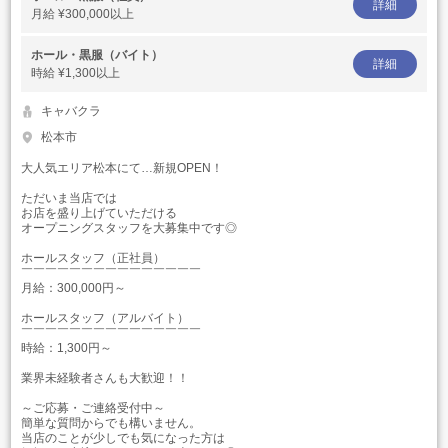
詳細
月給
¥300,000以上
ホール・黒服（バイト）
詳細
時給
¥1,300以上
キャバクラ
松本市
大人気エリア松本にて…新規OPEN！
ただいま当店では
お店を盛り上げていただける
オープニングスタッフを大募集中です◎
ホールスタッフ（正社員）
￣￣￣￣￣￣￣￣￣￣￣￣￣￣￣
月給：300,000円～
ホールスタッフ（アルバイト）
￣￣￣￣￣￣￣￣￣￣￣￣￣￣￣
時給：1,300円～
業界未経験者さんも大歓迎！！
～ご応募・ご連絡受付中～
簡単な質問からでも構いません。
当店のことが少しでも気になった方は