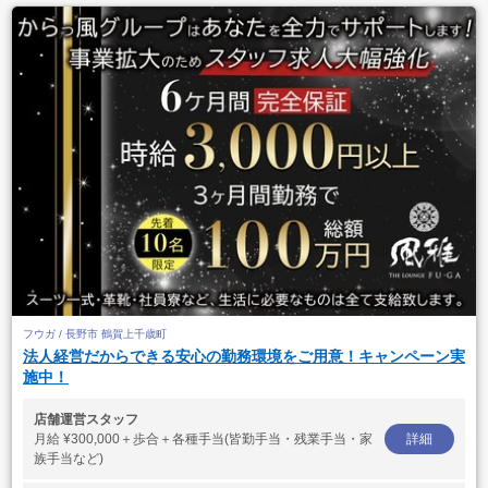
フウガ / 長野市 鶴賀上千歳町
法人経営だからできる安心の勤務環境をご用意！キャンペーン実
施中！
店舗運営スタッフ
月給
¥300,000＋歩合＋各種手当(皆勤手当・残業手当・家
詳細
族手当など)