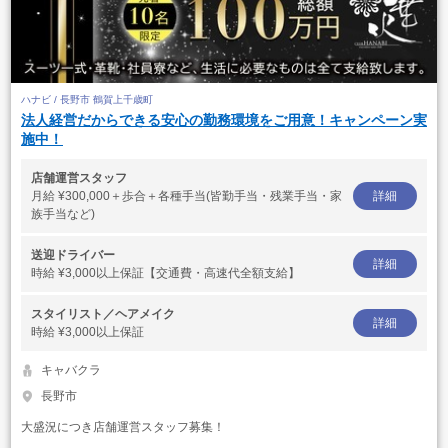
ハナビ / 長野市 鶴賀上千歳町
法人経営だからできる安心の勤務環境をご用意！キャンペーン実
施中！
店舗運営スタッフ
月給
¥300,000＋歩合＋各種手当(皆勤手当・残業手当・家
詳細
族手当など)
送迎ドライバー
詳細
時給
¥3,000以上保証【交通費・高速代全額支給】
スタイリスト／ヘアメイク
詳細
時給
¥3,000以上保証
キャバクラ
長野市
大盛況につき店舗運営スタッフ募集！