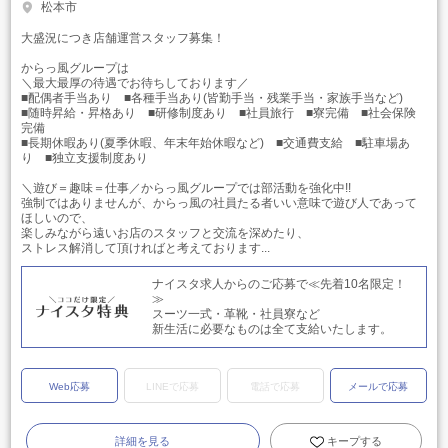
松本市
大盛況につき店舗運営スタッフ募集！
からっ風グループは
＼最大最厚の待遇でお待ちしております／
■配偶者手当あり ■各種手当あり(皆勤手当・残業手当・家族手当など)
■随時昇給・昇格あり ■研修制度あり ■社員旅行 ■寮完備 ■社会保険
完備
■長期休暇あり(夏季休暇、年末年始休暇など) ■交通費支給 ■駐車場あ
り ■独立支援制度あり
＼遊び＝趣味＝仕事／からっ風グループでは部活動を強化中!!
強制ではありませんが、からっ風の社員たる者いい意味で遊び人であって
ほしいので、
楽しみながら遠いお店のスタッフと交流を深めたり、
ストレス解消して頂ければと考えております...
ナイスタ求人からのご応募で≪先着10名限定！
≫
スーツ一式・革靴・社員寮など
新生活に必要なものは全て支給いたします。
Web応募
LINEで応募
電話で応募
メールで応募
詳細を見る
キープする