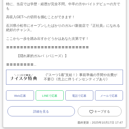
特に、当店では学歴・経歴が完全不問。中卒の方やバイトデビューの方で
も
高収入GETへの切符を掴むことができます！
石川県小松市にオープンしたばかりのガルバ新規店で『正社員』になれる
絶好のチャンス。
ここから一歩を踏み出すかどうかはあなた次第です！
〓〓〓〓〓〓〓〓〓〓〓〓〓〓〓〓〓〓〓〓〓〓〓〓
【隠れ家的ガルバ（バニーズ）】
〓〓〓〓〓〓〓〓...
《“スーツ1着”支給！》事前準備の手間や出費が
不要◎《売上に伴うインセンティブあり》
Web応募
LINEで応募
電話で応募
メールで応募
詳細を見る
キープする
最終更新：
2025年10月17日 17:47