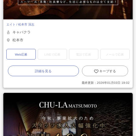
エイト / 松本市 深志
キャバクラ
松本市
Web応募
LINEで応募
電話で応募
メールで応募
詳細を見る
キープする
最終更新：
2026年01月03日 19:02