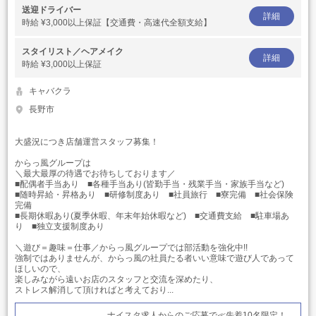
送迎ドライバー
詳細
時給
¥3,000以上保証【交通費・高速代全額支給】
スタイリスト／ヘアメイク
詳細
時給
¥3,000以上保証
キャバクラ
長野市
大盛況につき店舗運営スタッフ募集！
からっ風グループは
＼最大最厚の待遇でお待ちしております／
■配偶者手当あり ■各種手当あり(皆勤手当・残業手当・家族手当など)
■随時昇給・昇格あり ■研修制度あり ■社員旅行 ■寮完備 ■社会保険
完備
■長期休暇あり(夏季休暇、年末年始休暇など) ■交通費支給 ■駐車場あ
り ■独立支援制度あり
＼遊び＝趣味＝仕事／からっ風グループでは部活動を強化中!!
強制ではありませんが、からっ風の社員たる者いい意味で遊び人であって
ほしいので、
楽しみながら遠いお店のスタッフと交流を深めたり、
ストレス解消して頂ければと考えており...
ナイスタ求人からのご応募で≪先着10名限定！