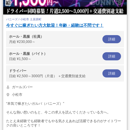
バニーズ / 小松市 土居原町
今すぐに稼ぎたい方大歓迎！年齢・経験は不問です！
ホール・黒服（社員）
詳細
月給
¥230,000～
ホール・黒服（バイト）
詳細
日給
¥1,500～
ドライバー
詳細
日給
¥2,500～3000円（片道） ＋交通費別途支給
ガールズバー
小松市
“本気で稼ぎたいガルバ（バニーズ）”
そんな熱い想いのもと、今この求人を読んでくださっている方へ。
たとえ未経験でも経験者でもやる気さえあれば活躍できるのがナイトワー
クの良いところです！