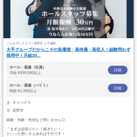
ジャルダンクラブ / 長野市 上千歳町
大手グループだからこその良環境・高待遇・高収入！経験問わず
採用中！月給30...
ホール・黒服（社員）
詳細
月給
¥300,000以上
ホール・黒服（バイト）
詳細
時給
¥1,300以上
キャバクラ
長野市
経験・年齢・性別など問いません◎
「まずは頑張りたい！稼ぎたい！」
といった想いさえあれば十分です！