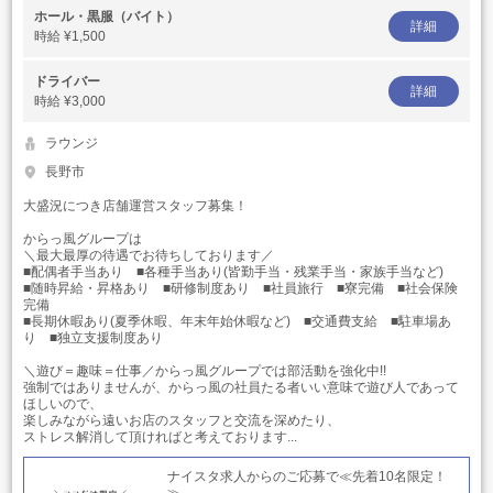
ホール・黒服（バイト）
詳細
時給
¥1,500
ドライバー
詳細
時給
¥3,000
ラウンジ
長野市
大盛況につき店舗運営スタッフ募集！
からっ風グループは
＼最大最厚の待遇でお待ちしております／
■配偶者手当あり ■各種手当あり(皆勤手当・残業手当・家族手当など)
■随時昇給・昇格あり ■研修制度あり ■社員旅行 ■寮完備 ■社会保険
完備
■長期休暇あり(夏季休暇、年末年始休暇など) ■交通費支給 ■駐車場あ
り ■独立支援制度あり
＼遊び＝趣味＝仕事／からっ風グループでは部活動を強化中!!
強制ではありませんが、からっ風の社員たる者いい意味で遊び人であって
ほしいので、
楽しみながら遠いお店のスタッフと交流を深めたり、
ストレス解消して頂ければと考えております...
ナイスタ求人からのご応募で≪先着10名限定！