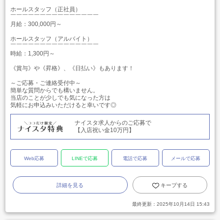
ホールスタッフ（正社員）
￣￣￣￣￣￣￣￣￣￣￣￣￣￣￣
月給：300,000円～
ホールスタッフ（アルバイト）
￣￣￣￣￣￣￣￣￣￣￣￣￣￣￣
時給：1,300円～
《賞与》や《昇格》、《日払い》もあります！
～ご応募・ご連絡受付中～
簡単な質問からでも構いません。
当店のことが少しでも気になった方は
気軽にお申込みいただけると幸いです◎
ナイスタ求人からのご応募で
【入店祝い金10万円】
Web応募
LINEで応募
電話で応募
メールで応募
詳細を見る
キープする
最終更新：
2025年10月14日 15:43