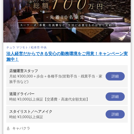
チュラ マツモト / 松本市 中央
法人経営だからできる安心の勤務環境をご用意！キャンペーン実
施中！
店舗運営スタッフ
月給
¥300,000＋歩合＋各種手当(皆勤手当・残業手当・家
詳細
族手当など)
送迎ドライバー
詳細
時給
¥3,000以上保証【交通費・高速代全額支給】
スタイリスト／ヘアメイク
詳細
時給
¥3,000以上保証
キャバクラ