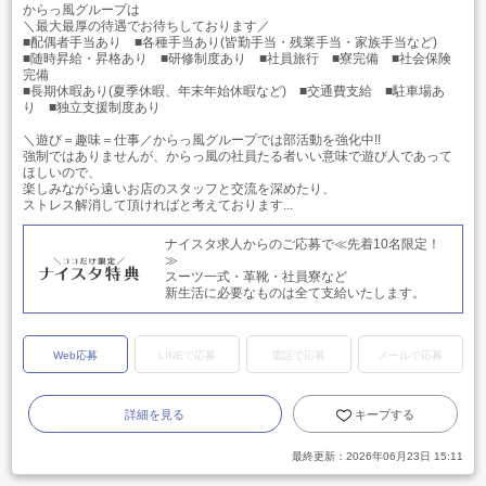
からっ風グループは
＼最大最厚の待遇でお待ちしております／
■配偶者手当あり ■各種手当あり(皆勤手当・残業手当・家族手当など)
■随時昇給・昇格あり ■研修制度あり ■社員旅行 ■寮完備 ■社会保険
完備
■長期休暇あり(夏季休暇、年末年始休暇など) ■交通費支給 ■駐車場あ
り ■独立支援制度あり
＼遊び＝趣味＝仕事／からっ風グループでは部活動を強化中!!
強制ではありませんが、からっ風の社員たる者いい意味で遊び人であって
ほしいので、
楽しみながら遠いお店のスタッフと交流を深めたり、
ストレス解消して頂ければと考えております...
ナイスタ求人からのご応募で≪先着10名限定！
≫
スーツ一式・革靴・社員寮など
新生活に必要なものは全て支給いたします。
Web応募
LINEで応募
電話で応募
メールで応募
詳細を見る
キープする
最終更新：
2026年06月23日 15:11