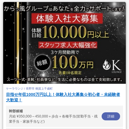
ケーラウンジ / 長野市 鶴賀上千歳町
目指せ年収1000万円以上！体験入社大募集☆初心者・未経験者
大歓迎！
幹部候補
月給
¥350,000～450,000＋歩合＋各種手当(皆勤手当・残
詳細
業手当・家族手当など)