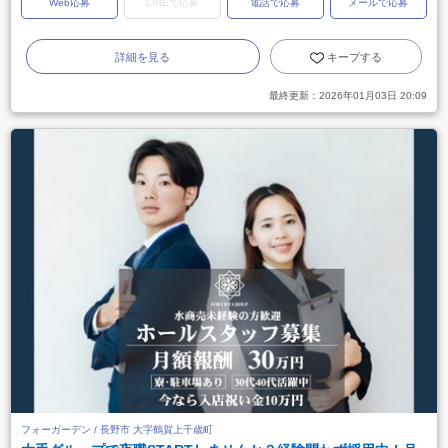
Web応募
LINEで応募
電話で応募
メールで応募
詳細を見る
キープする
最終更新：
2026年01月03日 20:09
フォーガーデン / 長野市 大字鶴賀上千歳町