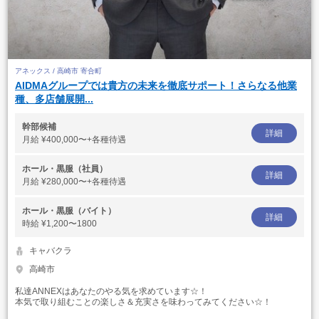
アネックス / 高崎市 寄合町
AIDMAグループでは貴方の未来を徹底サポート！さらなる他業
種、多店舗展開...
幹部候補
詳細
月給
¥400,000〜+各種待遇
ホール・黒服（社員）
詳細
月給
¥280,000〜+各種待遇
ホール・黒服（バイト）
詳細
時給
¥1,200〜1800
キャバクラ
高崎市
私達ANNEXはあなたのやる気を求めています☆！
本気で取り組むことの楽しさ＆充実さを味わってみてください☆！