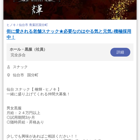
ヒノキ / 仙台市 青葉区国分町
街に愛される老舗スナック★必要なのはやる気と元気♪積極採用
中！
ホール・黒服（社員）
詳細
完全歩合
スナック
仙台市
国分町
仙台 スナック【 檜輝 - ヒノキ 】
一緒に盛り上げてくれる仲間大募集！
男女黒服
月給：２４万円以上
◎試用期間3か月
◎随時昇給・昇格あり
少しでも興味があればご相談ください！！