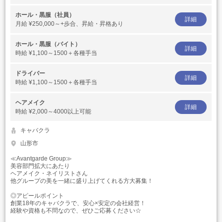
ホール・黒服（社員）
詳細
月給
¥250,000～+歩合、昇給・昇格あり
ホール・黒服（バイト）
詳細
時給
¥1,100～1500＋各種手当
ドライバー
詳細
時給
¥1,100～1500＋各種手当
ヘアメイク
詳細
時給
¥2,000～4000以上可能
キャバクラ
山形市
≪Avantgarde Group≫
美容部門拡大にあたり
ヘアメイク・ネイリストさん
他グループの美を一緒に盛り上げてくれる方大募集！
◎アピールポイント
創業18年のキャバクラで、安心×安定の会社経営！
経験や資格も不問なので、ぜひご応募ください☆