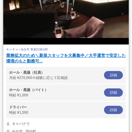
キンギョ / 仙台市 青葉区国分町
業務拡大のため＼新規スタッフを大募集中／大手運営で安定した
環境のもと勤務可...
ホール・黒服（社員）
詳細
月給
¥270,000※経験に応じて応相談
ホール・黒服（バイト）
詳細
時給
¥1,000
ドライバー
詳細
時給
¥1,000
キャバクラ
仙台市
国分町