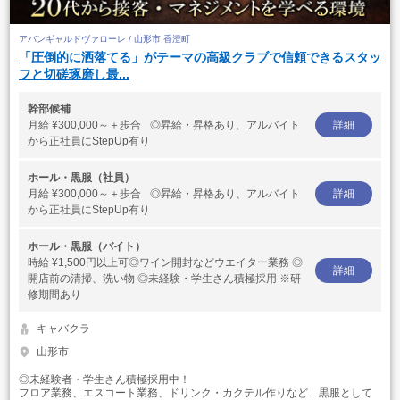
アバンギャルドヴァローレ / 山形市 香澄町
「圧倒的に洒落てる」がテーマの高級クラブで信頼できるスタッ
フと切磋琢磨し最...
幹部候補
月給
¥300,000～＋歩合 ◎昇給・昇格あり、アルバイト
詳細
から正社員にStepUp有り
ホール・黒服（社員）
月給
¥300,000～＋歩合 ◎昇給・昇格あり、アルバイト
詳細
から正社員にStepUp有り
ホール・黒服（バイト）
時給
¥1,500円以上可◎ワイン開封などウエイター業務 ◎
詳細
開店前の清掃、洗い物 ◎未経験・学生さん積極採用 ※研
修期間あり
キャバクラ
山形市
◎未経験者・学生さん積極採用中！
フロア業務、エスコート業務、ドリンク・カクテル作りなど…黒服として