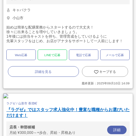
キャバクラ
小山市
始めは簡単な配膳業務からスタートするので大丈夫！
徐々に出来ることを増やしていきましょう。
1年後には担当キャストを持ち、管理育成をしていけるように
先輩スタッフをはじめ、お店がアナタをサポートして一人前にします！
Web応募
LINEで応募
電話で応募
メールで応募
詳細を見る
キープする
最終更新：
2025年09月10日 14:09
ラグゼ / 山形市 香澄町
『ラグゼ』ではスタッフ求人強化中！豊富な職種からお選びいた
だけます！
店長・幹部候補
詳細
月給
¥300,000～+歩合、昇給・昇格あり