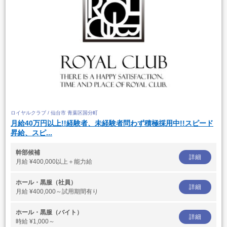
ロイヤルクラブ / 仙台市 青葉区国分町
月給40万円以上!!経験者、未経験者問わず積極採用中!!スピード
昇給、スピ...
幹部候補
詳細
月給
¥400,000以上＋能力給
ホール・黒服（社員）
詳細
月給
¥400,000～試用期間有り
ホール・黒服（バイト）
詳細
時給
¥1,000～