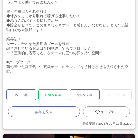
カッコよく働いてみませんか？
働く理由は人それぞれ！
◆休みをしっかり取れて稼げる仕事したい！
◆高収入のバイトを探していた！
◆貯金がゼロで、このままじゃまずい…と感じた、などなど。どんな志望
理由でも大歓迎です！
業界初！
シーンに合わせた多用途ブースを設置
融合させているお店は全国見渡してもヴァローレだけ！
ー「圧倒的に洒落てる」をテーマに三つの顔を持つ空間ー
■クラブブース
落ち着いた雰囲気で、高級ホテルのラウンジを彷彿とさせる洗練された空
間。
...
Web応募
LINEで応募
電話で応募
メールで応募
詳細を見る
キープする
最終更新：
2026年02月22日 21:23