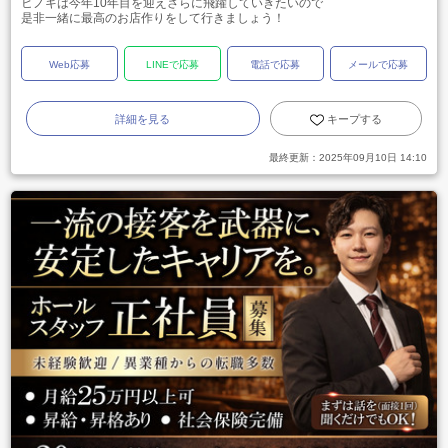
ヒノキは今年10年目を迎えさらに飛躍していきたいので
是非一緒に最高のお店作りをして行きましょう！
Web応募
LINEで応募
電話で応募
メールで応募
詳細を見る
キープする
最終更新：
2025年09月10日 14:10