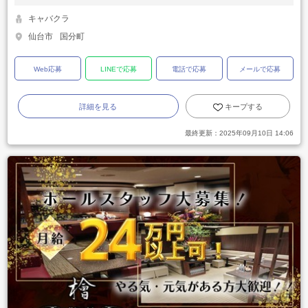
キャバクラ
仙台市
国分町
Web応募
LINEで応募
電話で応募
メールで応募
詳細を見る
キープする
最終更新：
2025年09月10日 14:06