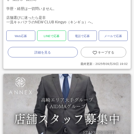
学歴・経歴は一切問いません。
店舗選びに迷ったら是非
一流キャバクラのNEW CLUB Kingyo（キンギョ）へ。
Web応募
LINEで応募
電話で応募
メールで応募
詳細を見る
キープする
最終更新：
2025年09月29日 19:02