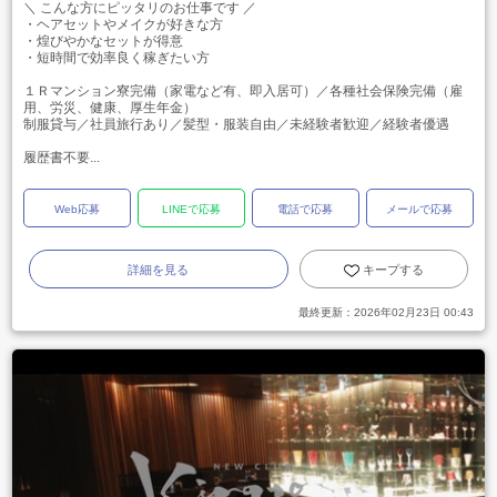
＼ こんな方にピッタリのお仕事です ／
・ヘアセットやメイクが好きな方
・煌びやかなセットが得意
・短時間で効率良く稼ぎたい方
１Ｒマンション寮完備（家電など有、即入居可）／各種社会保険完備（雇
用、労災、健康、厚生年金）
制服貸与／社員旅行あり／髪型・服装自由／未経験者歓迎／経験者優遇
履歴書不要...
Web応募
LINEで応募
電話で応募
メールで応募
詳細を見る
キープする
最終更新：
2026年02月23日 00:43