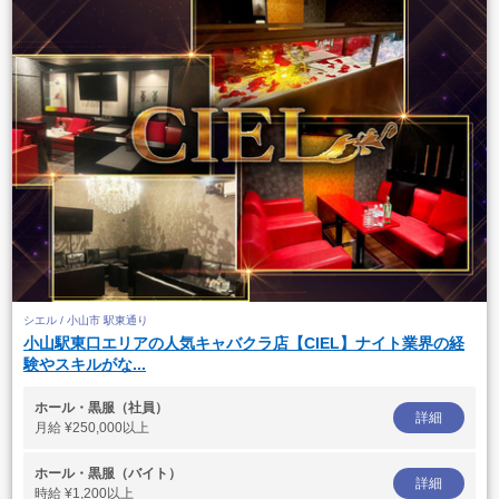
シエル / 小山市 駅東通り
小山駅東口エリアの人気キャバクラ店【CIEL】ナイト業界の経
験やスキルがな...
ホール・黒服（社員）
詳細
月給
¥250,000以上
ホール・黒服（バイト）
詳細
時給
¥1,200以上