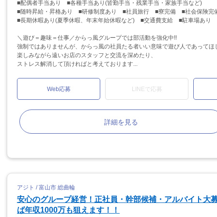
■配偶者手当あり ■各種手当あり(皆勤手当・残業手当・家族手当など)
■随時昇給・昇格あり ■研修制度あり ■社員旅行 ■寮完備 ■社会保険完
■長期休暇あり(夏季休暇、年末年始休暇など) ■交通費支給 ■駐車場あり
＼遊び＝趣味＝仕事／からっ風グループでは部活動を強化中!!
強制ではありませんが、からっ風の社員たる者いい意味で遊び人であってほ
楽しみながら遠いお店のスタッフと交流を深めたり、
ストレス解消して頂ければと考えております...
Web応募
LINEで応募
詳細を見る
アジト / 富山市 総曲輪
安心のグループ経営！正社員・幹部候補・アルバイト大
ば年収1000万も狙えます！！