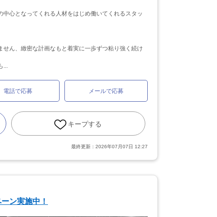
の中心となってくれる人材をはじめ働いてくれるスタッ
ません、緻密な計画なもと着実に一歩ずつ粘り強く続け
..
電話で応募
メールで応募
キープする
最終更新：
2026年07月07日 12:27
ペーン実施中！