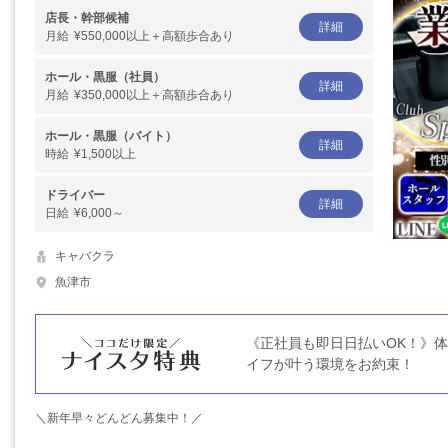
店長・幹部候補
詳細
月給
¥550,000以上＋高額歩合あり
ホール・黒服（社員）
詳細
月給
¥350,000以上＋高額歩合あり
ホール・黒服（バイト）
詳細
時給
¥1,500以上
ドライバー
詳細
日給
¥6,000～
キャバクラ
魚津市
《正社員も即日日払いOK！》
イフが叶う環境をお約束！
＼新年早々どんどん募集中！／