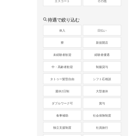
エスコート
その他
待遇で絞り込む
体入
日払い
寮
新規開店
未経験者歓迎
経験者優遇
中・高齢者歓迎
制服貸与
タトゥー髪型自由
シフト応相談
週休2日制
大型連休
ダブルワーク可
賞与
食事補助
社会保険制度
独立支援制度
社員旅行