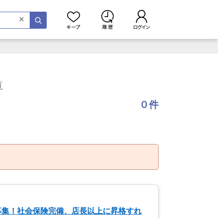
×
覧
０件
募集！社会保険完備、店長以上に昇格すれ