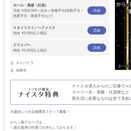
ホール・黒服（社員）
月給
¥350,000＋歩合＋各種手当(皆勤手当・
詳細
残業手当・家族手当など)
スタイリスト／ヘアメイク
詳細
時給
¥3,000以上保証
ドライバー
詳細
時給
¥3,000以上保証
キャバクラ
長野市
ナイスタ求人からのご応募で≪
スーツ一式・革靴・社員寮など
新生活に必要なものは全て支給
大盛況につき店舗運営スタッフ募集！
からっ風グループは
＼最大最厚の待遇でお待ちしております／