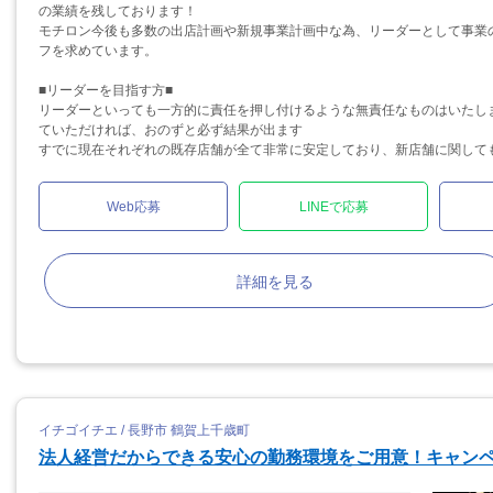
の業績を残しております！
モチロン今後も多数の出店計画や新規事業計画中な為、リーダーとして事業
フを求めています。
■リーダーを目指す方■
リーダーといっても一方的に責任を押し付けるような無責任なものはいたし
ていただければ、おのずと必ず結果が出ます
すでに現在それぞれの既存店舗が全て非常に安定しており、新店舗に関しても.
Web応募
LINEで応募
詳細を見る
イチゴイチエ / 長野市 鶴賀上千歳町
法人経営だからできる安心の勤務環境をご用意！キャン