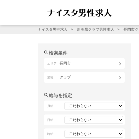
ナイスタ男性求人
新潟県クラブ男性求人
長岡市ク
検索条件
長岡市
エリア
クラブ
業種
給与を指定
月給
日給
時給