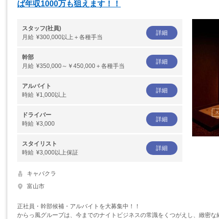
ば年収1000万も狙えます！！
スタッフ(社員)
詳細
月給
¥300,000以上＋各種手当
幹部
詳細
月給
¥350,000～￥450,000＋各種手当
アルバイト
詳細
時給
¥1,000以上
ドライバー
詳細
時給
¥3,000
スタイリスト
詳細
時給
¥3,000以上保証
キャバクラ
富山市
正社員・幹部候補・アルバイトを大募集中！！
からっ風グループは、今までのナイトビジネスの常識をくつがえし、緻密な