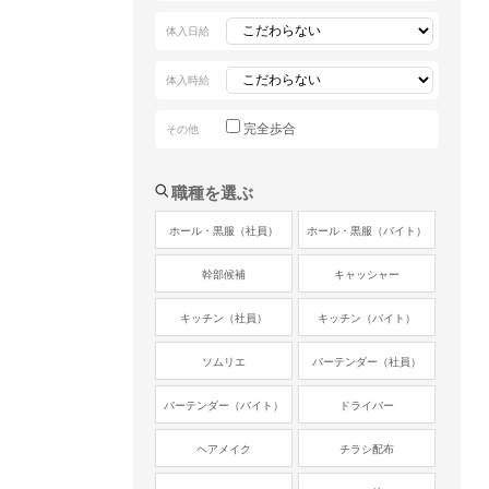
体入日給
体入時給
完全歩合
その他
職種を選ぶ
ホール・黒服（社員）
ホール・黒服（バイト）
幹部候補
キャッシャー
キッチン（社員）
キッチン（バイト）
ソムリエ
バーテンダー（社員）
バーテンダー（バイト）
ドライバー
ヘアメイク
チラシ配布