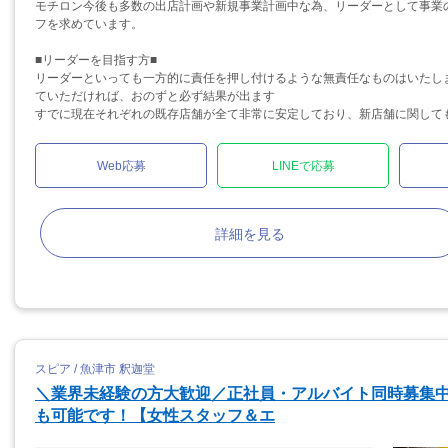
モチロン今後も多数の出店計画や新規事業計画中な為、リーダーとして事業
フを求めています。
■リーダーを目指す方■
リーダーといっても一方的に責任を押し付けるような無責任なものはいたし
ていただければ、おのずと必ず結果が出ます
すでに現在それぞれの既存店舗が全て非常に安定しており、新店舗に関しても.
Web応募
LINEで応募
詳細を見る
スピア / 魚津市 釈迦堂
＼業界未経験の方大歓迎／正社員・アルバイト同時募集
も可能です！【女性スタッフ＆エ